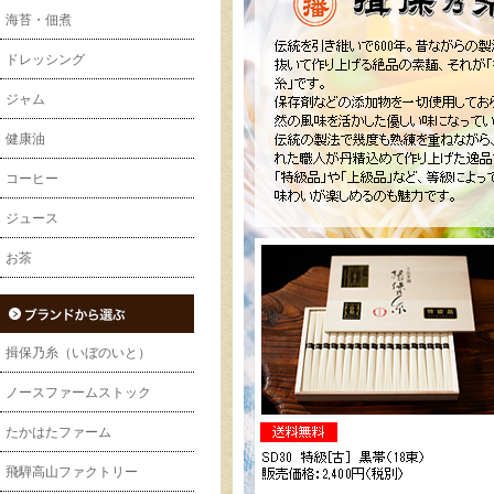
海苔・佃煮
ドレッシング
ジャム
健康油
コーヒー
ジュース
お茶
揖保乃糸（いぼのいと）
ノースファームストック
たかはたファーム
飛騨高山ファクトリー