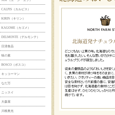
AGF（エージーエフ）
CALPIS（カルピス）
KIRIN（キリン）
KAGOME（カゴメ）
DELMONTE（デルモンテ）
日清食品
味の素
BOSCO（ボスコ）
キッコーマン
なだ万
ニッスイ
大森屋
川根奥光