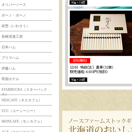
オリバーソース
ボーノ・ボーノ
岩惣（いわそう）
長崎浪漫工房
日本ハム
プリマハム
伊藤ハム
帝国ホテル
STARBUCKS（スターバック
ス）
NESCAFE（ネスカフェ）
UCC（ユーシーシー）
MONCAFE（モンカフェ）