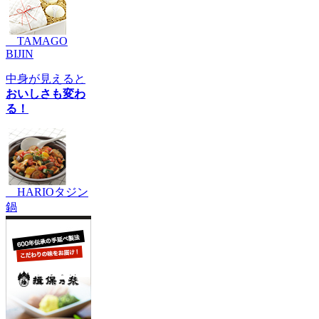
TAMAGO
BIJIN
中身が見えると
おいしさも変わ
る！
HARIOタジン
鍋