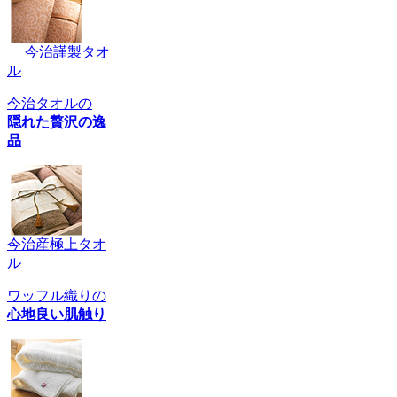
今治謹製タオ
ル
今治タオルの
隠れた贅沢の逸
品
今治産極上タオ
ル
ワッフル織りの
心地良い肌触り