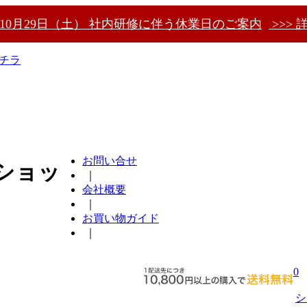
〜10月29日（土） 社内研修に伴う休業日のご案内
>>> 
チラ
お問い合せ
ショッ
｜
会社概要
｜
お買い物ガイド
｜
0
シ