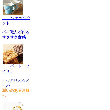
ウェッジウ
ッド
パイ職人が作る
サクサク食感
パート・フ
ィユテ
しっとりぷるぷ
るの
潤いのあるお肌
へ