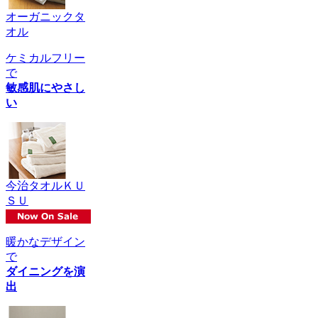
オーガニックタ
オル
ケミカルフリー
で
敏感肌にやさし
い
今治タオルＫＵ
ＳＵ
暖かなデザイン
で
ダイニングを演
出