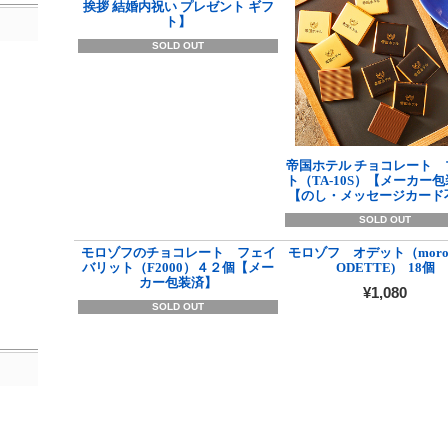
挨拶 結婚内祝い プレゼント ギフ
ト】
SOLD OUT
帝国ホテル チョコレート 
ト（TA-10S）【メーカー
【のし・メッセージカード
SOLD OUT
モロゾフのチョコレート フェイ
モロゾフ オデット（moro
バリット（F2000）４２個【メー
ODETTE) 18個
カー包装済】
¥1,080
SOLD OUT