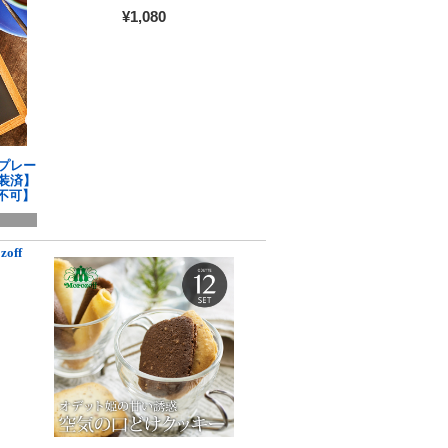
¥1,080
プレー
包装済】
不可】
zoff