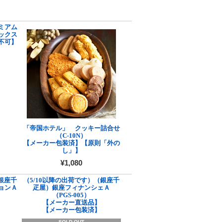
ミアム
ックス
不可】
「帝国ホテル」 クッキー詰合せ
（C-10N）
【メーカー包装済】【原則「外の
し」】
¥1,080
銀座千
（5/10以降の出荷です）（銀座千
ョンＡ
疋屋）銀座フィナンシェＡ
（PGS-005）
【メーカー直送品】
【メーカー包装済】
SOLD OUT