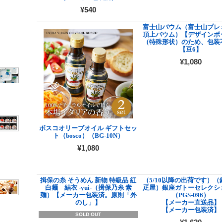
¥540
富士山バウム（富士山プレ
頂上バウム）【デザインボ
（特殊形状）のため、包装
【豆6】
¥1,080
ボスコオリーブオイル ギフトセッ
ト（bosco）（BG-10N）
¥1,080
揖保の糸 そうめん 新物 特級品 紅
（5/10以降の出荷です）（
白麺 結衣 -yui-（揖保乃糸 素
疋屋）銀座ガトーセレクシ
麺）【メーカー包装済。原則「外
（PGS-096）
のし」】
【メーカー直送品】
【メーカー包装済】
SOLD OUT