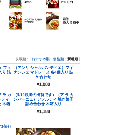
表示順：[
おすすめ順
|
価格順
|
新着順
]
）フィ
（アンリ シャルパンティエ）フィ
入り 詰
ナンシェ マドレーヌ 各4個入り 詰
め合わせ
¥1,080
 ラ カ
（5/10以降の出荷です）（ア ラ カ
ルティ
ンパーニュ）アソルティ 焼き菓子
 木箱
詰め合わせ 木箱入り
¥1,188
ク3個セ