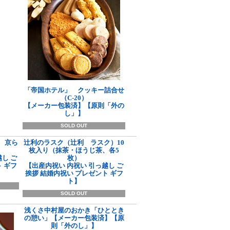
「帝国ホテル」 クッキー詰合せ
（C-20）
【メーカー包装済】【原則「外の
し」】
SOLD OUT
 京ら
辻利のラスク（辻利 ラスク）10
枚入り（抹茶・ほうじ茶、各5
し ご
枚）
 ギフ
【出産内祝い 内祝い 引っ越し ご
挨拶 結婚内祝い プレゼント ギフ
ト】
SOLD OUT
浅くさ中村屋のおかき「ひととき
の憩い」【メーカー包装済】【原
則「外のし」】