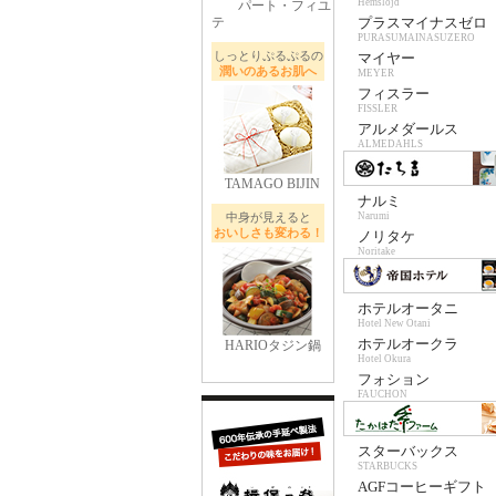
Hemslojd
パート・フィユ
テ
プラスマイナスゼロ
PURASUMAINASUZERO
しっとりぷるぷるの
マイヤー
潤いのあるお肌へ
MEYER
フィスラー
FISSLER
アルメダールス
ALMEDAHLS
TAMAGO BIJIN
ナルミ
中身が見えると
Narumi
おいしさも変わる！
ノリタケ
Noritake
ホテルオータニ
Hotel New Otani
ホテルオークラ
HARIOタジン鍋
Hotel Okura
フォション
FAUCHON
スターバックス
STARBUCKS
AGFコーヒーギフト