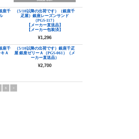
銀座千
（5/10以降の出荷です）（銀座千
ル
疋屋）銀座レーズンサンド
（PGS-117）
【メーカー直送品】
【メーカー包装済】
¥1,296
銀座千
（5/10以降の出荷です）銀座千疋
ーキＡ
屋 銀座ゼリーＡ（PGS-061）（メ
ーカー直送品）
¥2,700
6
>