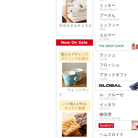
ミッキー
Mickey Mouse
プーさん
Winnie the Pooh
ミッフィー
今治タオルＫＵＳＵ
Miffy
エルマー
ELMER
暖かなデザインで
ラッシュ
ダイニングを演出
LUSH
フロッシュ
Frosch
アタックギフト
Attack
ウェッジウッ
ド
ル・クルーゼ
LE CREUSET
パイ職人が作る
イッタラ
サクサク食感
ITALLA
柳宗理
YANAGI SOURI
ヘムスロイド