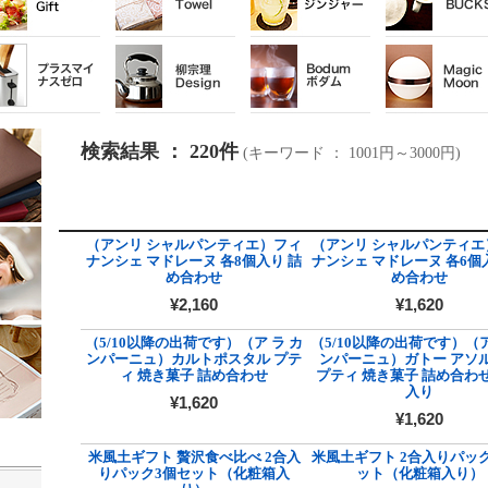
検索結果 ： 220件
(キーワード ： 1001円～3000円)
（アンリ シャルパンティエ）フィ
（アンリ シャルパンティエ
ナンシェ マドレーヌ 各8個入り 詰
ナンシェ マドレーヌ 各6個
め合わせ
め合わせ
¥2,160
¥1,620
（5/10以降の出荷です）（ア ラ カ
（5/10以降の出荷です）（ア
ンパーニュ）カルトポスタル プテ
ンパーニュ）ガトー アソ
ィ 焼き菓子 詰め合わせ
プティ 焼き菓子 詰め合わせ
入り
¥1,620
¥1,620
米風土ギフト 贅沢食べ比べ 2合入
米風土ギフト 2合入りパッ
りパック3個セット（化粧箱入
ット（化粧箱入り）