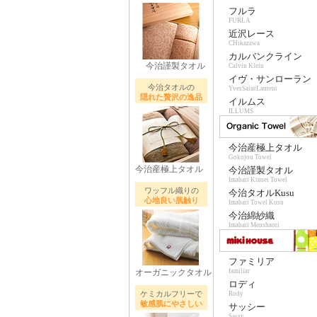
フルラ
FURLA
近沢レース
CHikazawa
カルバンクライン
今治謹製タオル
Calvin Klein
イヴ・サンローラン
今治タオルの
YvesSaintLaurent
隠れた贅沢の逸品
イルムス
ILLUMS
今治産極上タオル
Gokujou Towel
今治産極上タオル
今治謹製タオル
Imabari Kinsei Towel
ワッフル織りの
今治タオルKusu
心地良い肌触り
Imabari Towel Kusu
今治綿紗織
Imabari Menshaori
ファミリア
オーガニックタオル
familiar
ロディ
ケミカルフリーで
Rody
敏感肌にやさしい
サッシー
Sassy