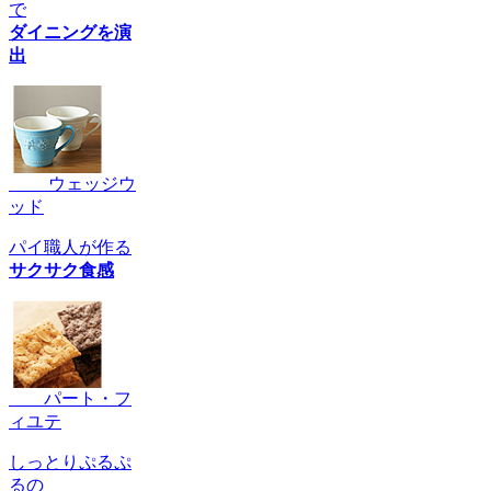
で
ダイニングを演
出
ウェッジウ
ッド
パイ職人が作る
サクサク食感
パート・フ
ィユテ
しっとりぷるぷ
るの