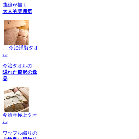
曲線が描く
大人的雰囲気
今治謹製タオ
ル
今治タオルの
隠れた贅沢の逸
品
今治産極上タオ
ル
ワッフル織りの