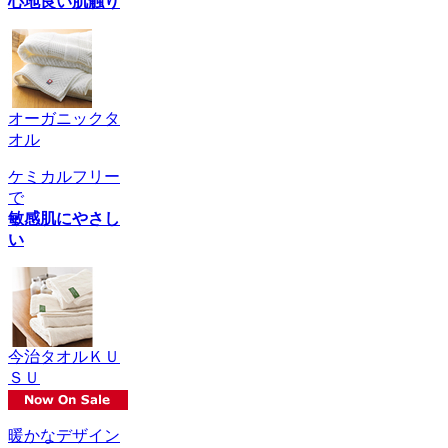
心地良い肌触り
オーガニックタ
オル
ケミカルフリー
で
敏感肌にやさし
い
今治タオルＫＵ
ＳＵ
暖かなデザイン