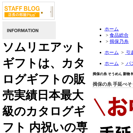
ホーム
>
食品総合
>
揖保乃糸
ソムリエアット
ホーム
>
引
ギフトは、カタ
ホーム
>
パ
揖保の糸 そうめん 新物 
ログギフトの販
揖保の糸 手延べ
売実績日本最大
級のカタログギ
フト 内祝いの専