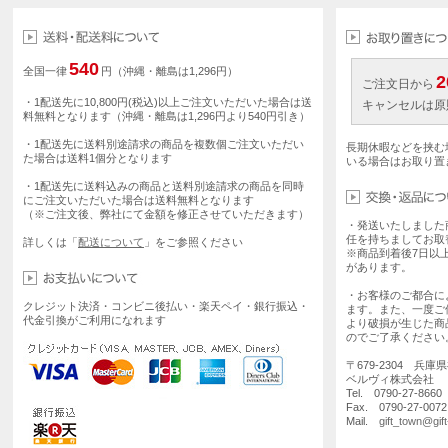
540
全国一律
円（沖縄・離島は1,296円）
2
ご注文日から
・1配送先に10,800円(税込)以上ご注文いただいた場合は送
キャンセルは原
料無料となります（沖縄・離島は1,296円より540円引き）
・1配送先に送料別途請求の商品を複数個ご注文いただい
長期休暇などを挟む
た場合は送料1個分となります
いる場合はお取り置
・1配送先に送料込みの商品と送料別途請求の商品を同時
にご注文いただいた場合は送料無料となります
（※ご注文後、弊社にて金額を修正させていただきます）
・発送いたしました
任を持ちましてお取
詳しくは「
配送について
」をご参照ください
※商品到着後7日以
があります。
・お客様のご都合に
クレジット決済・コンビニ後払い・楽天ペイ・銀行振込・
ます。また、一度ご
代金引換がご利用になれます
より破損が生じた商
のでご了承ください
〒679-2304 兵庫
ベルヴィ株式会社
Tel. 0790-27-86
Fax. 0790-27-0072
Mail.
gift_town@gif