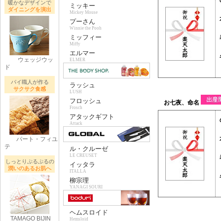
暖かなデザインで
ミッキー
ダイニングを演出
Mickey Mouse
プーさん
Winnie the Pooh
ミッフィー
Miffy
エルマー
ウェッジウッ
ELMER
ド
パイ職人が作る
ラッシュ
サクサク食感
LUSH
フロッシュ
Frosch
アタックギフト
Attack
パート・フィユ
テ
ル・クルーゼ
LE CREUSET
しっとりぷるぷるの
イッタラ
潤いのあるお肌へ
ITALLA
柳宗理
YANAGI SOURI
ヘムスロイド
TAMAGO BIJIN
Hemslojd