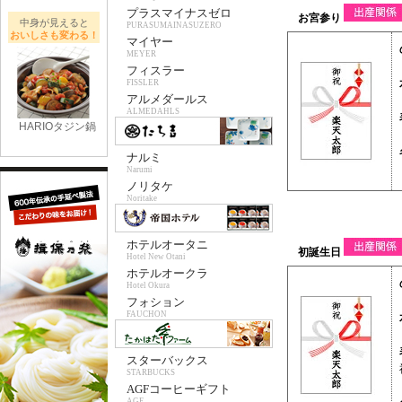
プラスマイナスゼロ
中身が見えると
PURASUMAINASUZERO
おいしさも変わる！
マイヤー
MEYER
フィスラー
FISSLER
アルメダールス
ALMEDAHLS
HARIOタジン鍋
ナルミ
Narumi
ノリタケ
Noritake
ホテルオータニ
Hotel New Otani
ホテルオークラ
Hotel Okura
フォション
FAUCHON
スターバックス
STARBUCKS
AGFコーヒーギフト
AGF