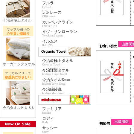
フルラ
FURLA
近沢レース
CHikazawa
今治産極上タオル
カルバンクライン
Calvin Klein
ワッフル織りの
イヴ・サンローラン
心地良い肌触り
YvesSaintLaurent
イルムス
ILLUMS
今治産極上タオル
オーガニックタオル
Gokujou Towel
今治謹製タオル
ケミカルフリーで
Imabari Kinsei Towel
敏感肌にやさしい
今治タオルKusu
Imabari Towel Kusu
今治綿紗織
Imabari Menshaori
今治タオルＫＵＳＵ
ファミリア
familiar
ロディ
Rody
サッシー
Sassy