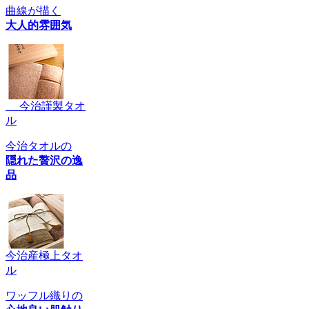
曲線が描く
大人的雰囲気
今治謹製タオ
ル
今治タオルの
隠れた贅沢の逸
品
今治産極上タオ
ル
ワッフル織りの