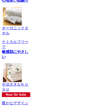
心地良い肌触り
オーガニックタ
オル
ケミカルフリー
で
敏感肌にやさし
い
今治タオルＫＵ
ＳＵ
暖かなデザイン