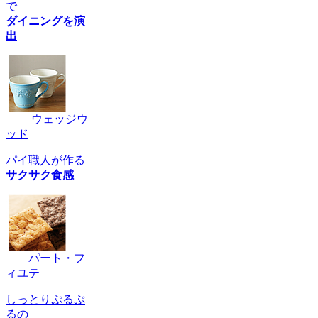
で
ダイニングを演
出
ウェッジウ
ッド
パイ職人が作る
サクサク食感
パート・フ
ィユテ
しっとりぷるぷ
るの