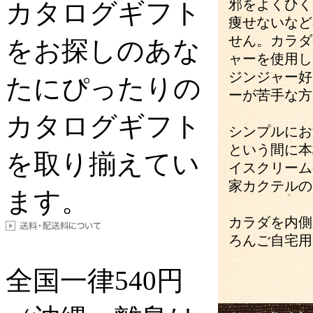
邪をよくひく
カタログギフト
痩せないなど
せん。カラダ
をお探しのあな
ャーを使用し
ジンジャー好
たにぴったりの
ーが苦手な方
カタログギフト
シンプルにお
という間に本
を取り揃えてい
イスクリーム
家カクテルの
ます。
カラダを内側
ろんご自宅用
全国一律
540
円