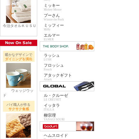
ミッキー
Mickey Mouse
プーさん
Winnie the Pooh
ミッフィー
今治タオルＫＵＳＵ
Miffy
エルマー
ELMER
暖かなデザインで
ラッシュ
ダイニングを演出
LUSH
フロッシュ
Frosch
アタックギフト
Attack
ウェッジウッ
ド
ル・クルーゼ
LE CREUSET
パイ職人が作る
イッタラ
サクサク食感
ITALLA
柳宗理
YANAGI SOURI
ヘムスロイド