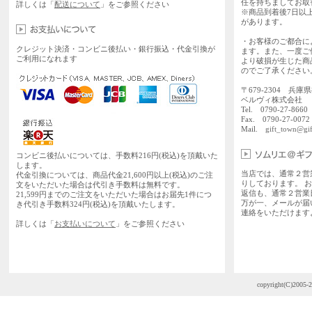
任を持ちましてお取
詳しくは「
配送について
」をご参照ください
※商品到着後7日以
があります。
・お客様のご都合に
クレジット決済・コンビニ後払い・銀行振込・代金引換が
ます。また、一度ご
ご利用になれます
より破損が生じた商
のでご了承ください
〒679-2304 兵庫
ベルヴィ株式会社
Tel. 0790-27-86
Fax. 0790-27-0072
Mail.
gift_town@gif
コンビニ後払いについては、手数料216円(税込)を頂戴いた
します。
当店では、通常２営
代金引換については、商品代金21,600円以上(税込)のご注
りしております。 
文をいただいた場合は代引き手数料は無料です。
返信も、通常２営業
21,599円までのご注文をいただいた場合はお届先1件につ
万が一、メールが届
き代引き手数料324円(税込)を頂戴いたします。
連絡をいただけます
詳しくは「
お支払いについて
」をご参照ください
copyright(C)2005-2