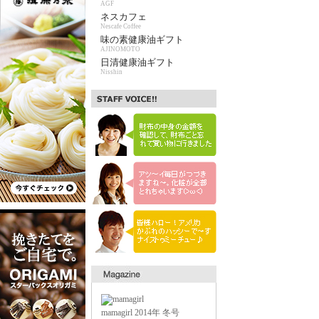
AGF
ネスカフェ
Nescafe Coffee
味の素健康油ギフト
AJINOMOTO
日清健康油ギフト
Nisshin
mamagirl 2014年 冬号