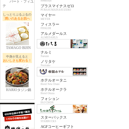
Hemslojd
パート・フィユ
テ
プラスマイナスゼロ
PURASUMAINASUZERO
しっとりぷるぷるの
マイヤー
潤いのあるお肌へ
MEYER
フィスラー
FISSLER
アルメダールス
ALMEDAHLS
TAMAGO BIJIN
ナルミ
中身が見えると
Narumi
おいしさも変わる！
ノリタケ
Noritake
ホテルオータニ
Hotel New Otani
ホテルオークラ
HARIOタジン鍋
Hotel Okura
フォション
FAUCHON
スターバックス
STARBUCKS
AGFコーヒーギフト