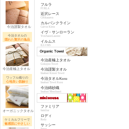
フルラ
FURLA
近沢レース
CHikazawa
カルバンクライン
今治謹製タオル
Calvin Klein
イヴ・サンローラン
今治タオルの
YvesSaintLaurent
隠れた贅沢の逸品
イルムス
ILLUMS
今治産極上タオル
Gokujou Towel
今治産極上タオル
今治謹製タオル
Imabari Kinsei Towel
ワッフル織りの
今治タオルKusu
心地良い肌触り
Imabari Towel Kusu
今治綿紗織
Imabari Menshaori
ファミリア
オーガニックタオル
familiar
ロディ
ケミカルフリーで
Rody
敏感肌にやさしい
サッシー
Sassy