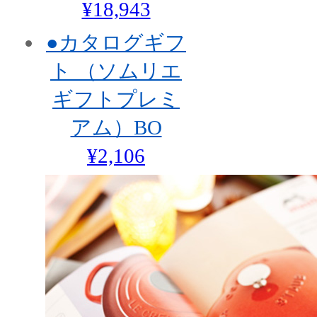
¥18,943
●カタログギフ
ト （ソムリエ
ギフトプレミ
アム）BO
¥2,106