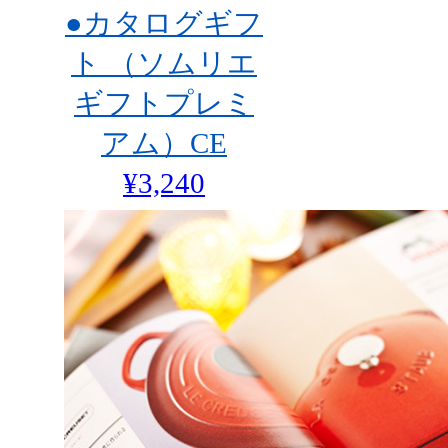
●カタログギフ
ト （ソムリエ
ギフトプレミ
アム）CE
¥3,240