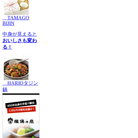
TAMAGO
BIJIN
中身が見えると
おいしさも変わ
る！
HARIOタジン
鍋