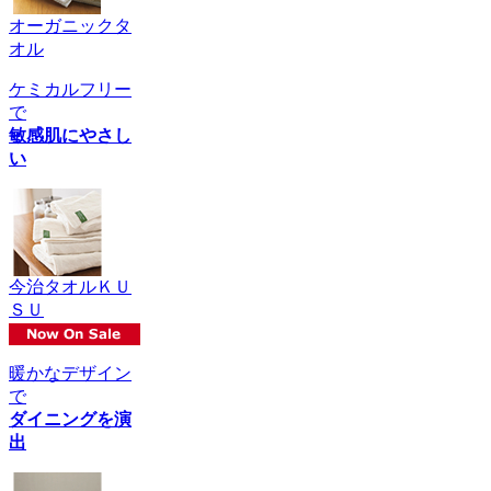
オーガニックタ
オル
ケミカルフリー
で
敏感肌にやさし
い
今治タオルＫＵ
ＳＵ
暖かなデザイン
で
ダイニングを演
出