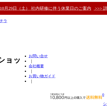
〜10月29日（土） 社内研修に伴う休業日のご案内
>>> 
チラ
お問い合せ
ショッ
｜
会社概要
｜
お買い物ガイド
｜
0
シ