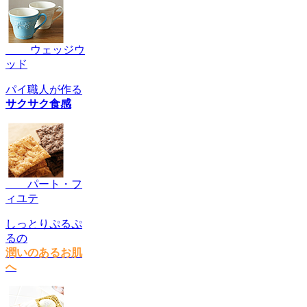
ウェッジウ
ッド
パイ職人が作る
サクサク食感
パート・フ
ィユテ
しっとりぷるぷ
るの
潤いのあるお肌
へ