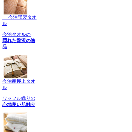
今治謹製タオ
ル
今治タオルの
隠れた贅沢の逸
品
今治産極上タオ
ル
ワッフル織りの
心地良い肌触り