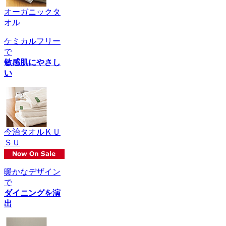
オーガニックタ
オル
ケミカルフリー
で
敏感肌にやさし
い
今治タオルＫＵ
ＳＵ
暖かなデザイン
で
ダイニングを演
出