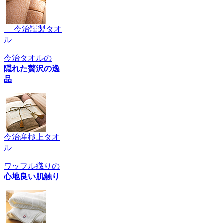
今治謹製タオ
ル
今治タオルの
隠れた贅沢の逸
品
今治産極上タオ
ル
ワッフル織りの
心地良い肌触り