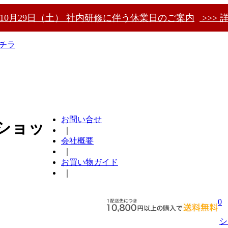
〜10月29日（土） 社内研修に伴う休業日のご案内
>>> 
チラ
お問い合せ
ショッ
｜
会社概要
｜
お買い物ガイド
｜
0
シ