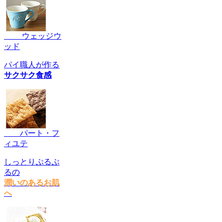
ウェッジウ
ッド
パイ職人が作る
サクサク食感
パート・フ
ィユテ
しっとりぷるぷ
るの
潤いのあるお肌
へ