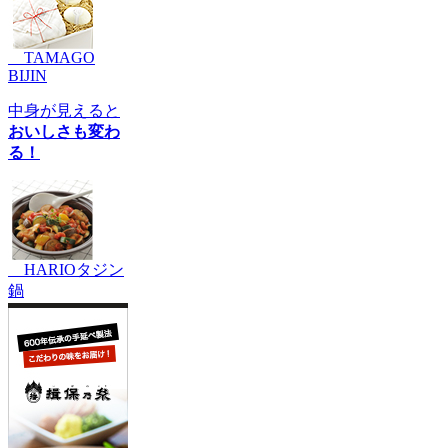
TAMAGO
BIJIN
中身が見えると
おいしさも変わ
る！
HARIOタジン
鍋