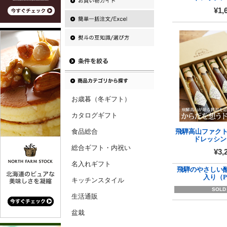
¥1,
お歳暮（冬ギフト）
カタログギフト
食品総合
飛騨高山ファク
ドレッシン
総合ギフト・内祝い
¥3,
名入れギフト
飛騨のやさしい
入り（P
キッチンスタイル
SOLD
生活通販
盆栽