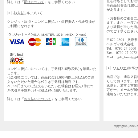
任を持ちましてお取
詳しくは「
配送について
」をご参照ください
※商品到着後7日以
があります。
・お客様のご都合に
クレジット決済・コンビニ後払い・銀行振込・代金引換が
ます。また、一度ご
ご利用になれます
より破損が生じた商
のでご了承ください
〒679-2304 兵庫
ベルヴィ株式会社
Tel. 0790-27-86
Fax. 0790-27-0072
Mail.
gift_town@gif
コンビニ後払いについては、手数料216円(税込)を頂戴いた
します。
当店では、通常２営
代金引換については、商品代金21,600円以上(税込)のご注
りしております。 
文をいただいた場合は代引き手数料は無料です。
返信も、通常２営業
21,599円までのご注文をいただいた場合はお届先1件につ
万が一、メールが届
き代引き手数料324円(税込)を頂戴いたします。
連絡をいただけます
詳しくは「
お支払いについて
」をご参照ください
copyright(C)2005-2