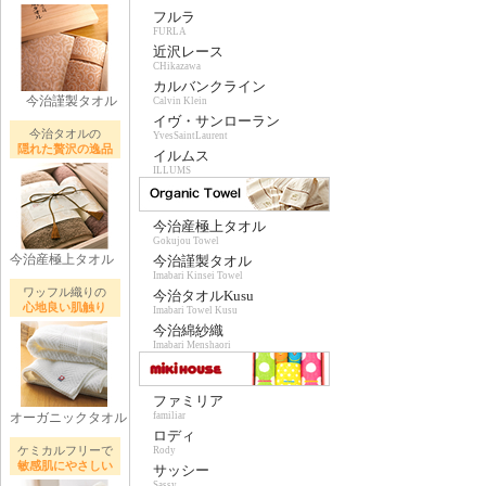
フルラ
FURLA
近沢レース
CHikazawa
カルバンクライン
今治謹製タオル
Calvin Klein
イヴ・サンローラン
今治タオルの
YvesSaintLaurent
隠れた贅沢の逸品
イルムス
ILLUMS
今治産極上タオル
Gokujou Towel
今治産極上タオル
今治謹製タオル
Imabari Kinsei Towel
ワッフル織りの
今治タオルKusu
心地良い肌触り
Imabari Towel Kusu
今治綿紗織
Imabari Menshaori
ファミリア
オーガニックタオル
familiar
ロディ
ケミカルフリーで
Rody
敏感肌にやさしい
サッシー
Sassy