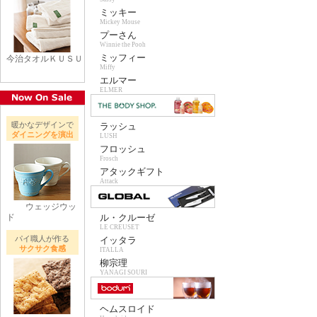
ミッキー
Mickey Mouse
プーさん
Winnie the Pooh
ミッフィー
今治タオルＫＵＳＵ
Miffy
エルマー
ELMER
暖かなデザインで
ラッシュ
ダイニングを演出
LUSH
フロッシュ
Frosch
アタックギフト
Attack
ウェッジウッ
ド
ル・クルーゼ
LE CREUSET
パイ職人が作る
イッタラ
サクサク食感
ITALLA
柳宗理
YANAGI SOURI
ヘムスロイド