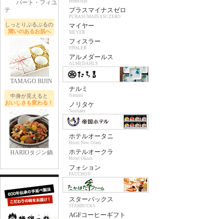
Hemslojd
パート・フィユ
テ
プラスマイナスゼロ
PURASUMAINASUZERO
しっとりぷるぷるの
マイヤー
潤いのあるお肌へ
MEYER
フィスラー
FISSLER
アルメダールス
ALMEDAHLS
TAMAGO BIJIN
ナルミ
中身が見えると
Narumi
おいしさも変わる！
ノリタケ
Noritake
ホテルオータニ
Hotel New Otani
ホテルオークラ
HARIOタジン鍋
Hotel Okura
フォション
FAUCHON
スターバックス
STARBUCKS
AGFコーヒーギフト