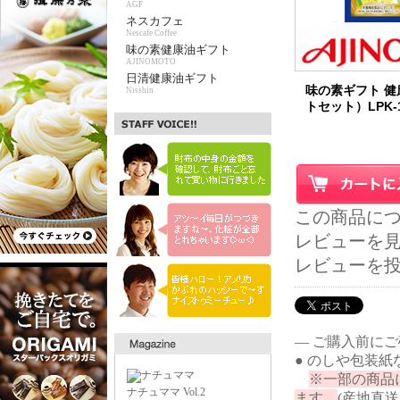
AGF
ネスカフェ
Nescafe Coffee
味の素健康油ギフト
AJINOMOTO
日清健康油ギフト
味の素ギフト 健
Nisshin
トセット）LPK-
この商品に
レビューを見る
レビューを
― ご購入前に
● のしや包装
※一部の商品
ナチュママ Vol.2
ます。
(産地直