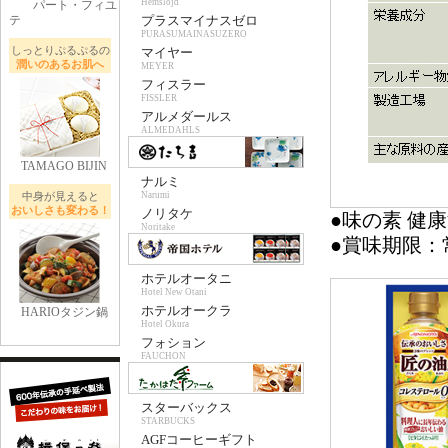
Hemslojd
パート・フィユ
テ
プラスマイナスゼロ
PURASUMAINASUZERO
しっとりぷるぷるの
マイヤー
潤いのあるお肌へ
MEYER
フィスラー
FISSLER
アルメダールス
ALMEDAHLS
TAMAGO BIJIN
ナルミ
中身が見えると
Narumi
おいしさも変わる！
ノリタケ
●味の素 健
Noritake
●賞味期限：
ホテルオータニ
Hotel New Otani
ホテルオークラ
HARIOタジン鍋
Hotel Okura
フォション
FAUCHON
スターバックス
STARBUCKS
AGFコーヒーギフト