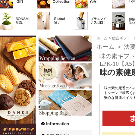
ホーム
>
総合ギフト・
ホーム
>
法
味の素ギフト
LPK-10【A5
味の素健
味の素の定番のヘ
トシーンで幅広く
安心な健康オイル