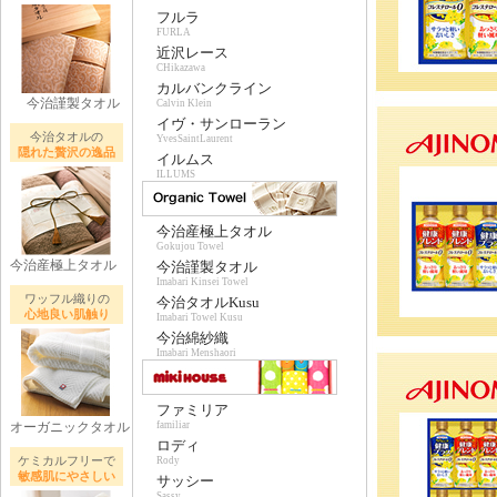
フルラ
FURLA
近沢レース
CHikazawa
カルバンクライン
今治謹製タオル
Calvin Klein
イヴ・サンローラン
今治タオルの
YvesSaintLaurent
隠れた贅沢の逸品
イルムス
ILLUMS
今治産極上タオル
Gokujou Towel
今治産極上タオル
今治謹製タオル
Imabari Kinsei Towel
ワッフル織りの
今治タオルKusu
心地良い肌触り
Imabari Towel Kusu
今治綿紗織
Imabari Menshaori
ファミリア
オーガニックタオル
familiar
ロディ
ケミカルフリーで
Rody
敏感肌にやさしい
サッシー
Sassy