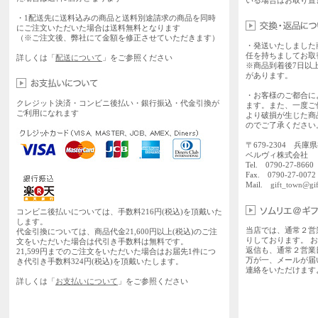
いる場合はお取り置
・1配送先に送料込みの商品と送料別途請求の商品を同時
にご注文いただいた場合は送料無料となります
（※ご注文後、弊社にて金額を修正させていただきます）
・発送いたしました
任を持ちましてお取
詳しくは「
配送について
」をご参照ください
※商品到着後7日以
があります。
・お客様のご都合に
クレジット決済・コンビニ後払い・銀行振込・代金引換が
ます。また、一度ご
ご利用になれます
より破損が生じた商
のでご了承ください
〒679-2304 兵庫
ベルヴィ株式会社
Tel. 0790-27-86
Fax. 0790-27-0072
Mail.
gift_town@gif
コンビニ後払いについては、手数料216円(税込)を頂戴いた
します。
当店では、通常２営
代金引換については、商品代金21,600円以上(税込)のご注
りしております。 
文をいただいた場合は代引き手数料は無料です。
返信も、通常２営業
21,599円までのご注文をいただいた場合はお届先1件につ
万が一、メールが届
き代引き手数料324円(税込)を頂戴いたします。
連絡をいただけます
詳しくは「
お支払いについて
」をご参照ください