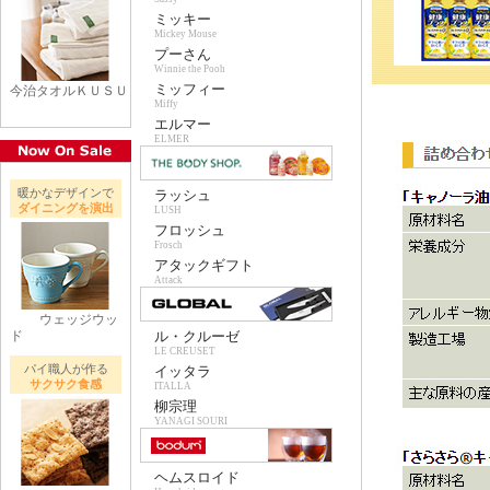
ミッキー
Mickey Mouse
プーさん
Winnie the Pooh
ミッフィー
今治タオルＫＵＳＵ
Miffy
エルマー
ELMER
暖かなデザインで
ラッシュ
ダイニングを演出
LUSH
フロッシュ
Frosch
アタックギフト
Attack
ウェッジウッ
ド
ル・クルーゼ
LE CREUSET
パイ職人が作る
イッタラ
サクサク食感
ITALLA
柳宗理
YANAGI SOURI
ヘムスロイド