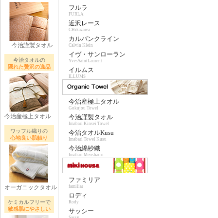
フルラ
FURLA
近沢レース
CHikazawa
カルバンクライン
今治謹製タオル
Calvin Klein
イヴ・サンローラン
今治タオルの
YvesSaintLaurent
隠れた贅沢の逸品
イルムス
ILLUMS
今治産極上タオル
Gokujou Towel
今治産極上タオル
今治謹製タオル
Imabari Kinsei Towel
ワッフル織りの
今治タオルKusu
心地良い肌触り
Imabari Towel Kusu
今治綿紗織
Imabari Menshaori
ファミリア
オーガニックタオル
familiar
ロディ
ケミカルフリーで
Rody
敏感肌にやさしい
サッシー
Sassy