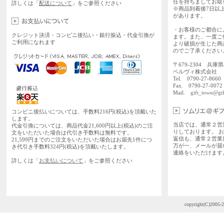
任を持ちましてお取
詳しくは「
配送について
」をご参照ください
※商品到着後7日以
があります。
・お客様のご都合に
クレジット決済・コンビニ後払い・銀行振込・代金引換が
ます。また、一度ご
ご利用になれます
より破損が生じた商
のでご了承ください
〒679-2304 兵庫
ベルヴィ株式会社
Tel. 0790-27-86
Fax. 0790-27-0072
Mail.
gift_town@gif
コンビニ後払いについては、手数料216円(税込)を頂戴いた
します。
当店では、通常２営
代金引換については、商品代金21,600円以上(税込)のご注
りしております。 
文をいただいた場合は代引き手数料は無料です。
返信も、通常２営業
21,599円までのご注文をいただいた場合はお届先1件につ
万が一、メールが届
き代引き手数料324円(税込)を頂戴いたします。
連絡をいただけます
詳しくは「
お支払いについて
」をご参照ください
copyright(C)2005-2