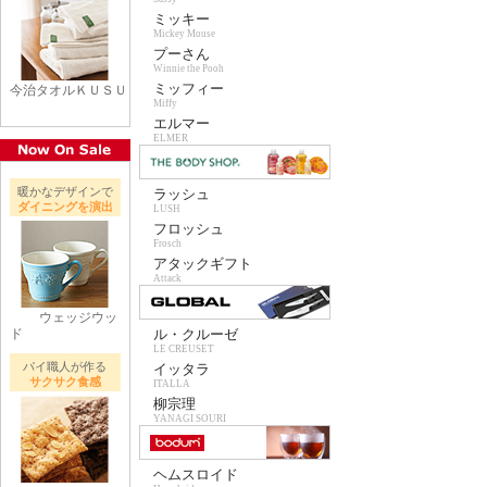
ミッキー
Mickey Mouse
プーさん
Winnie the Pooh
ミッフィー
今治タオルＫＵＳＵ
Miffy
エルマー
ELMER
暖かなデザインで
ラッシュ
ダイニングを演出
LUSH
フロッシュ
Frosch
アタックギフト
Attack
ウェッジウッ
ド
ル・クルーゼ
LE CREUSET
パイ職人が作る
イッタラ
サクサク食感
ITALLA
柳宗理
YANAGI SOURI
ヘムスロイド