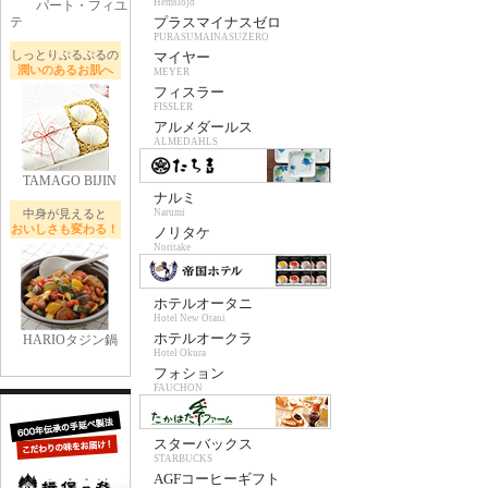
Hemslojd
パート・フィユ
テ
プラスマイナスゼロ
PURASUMAINASUZERO
しっとりぷるぷるの
マイヤー
潤いのあるお肌へ
MEYER
フィスラー
FISSLER
アルメダールス
ALMEDAHLS
TAMAGO BIJIN
ナルミ
中身が見えると
Narumi
おいしさも変わる！
ノリタケ
Noritake
ホテルオータニ
Hotel New Otani
ホテルオークラ
HARIOタジン鍋
Hotel Okura
フォション
FAUCHON
スターバックス
STARBUCKS
AGFコーヒーギフト