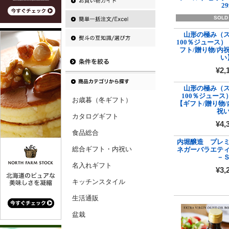
29
SOLD
山形の極み（
100％ジュース
フト/贈り物/内
い
¥2,
山形の極み（
100％ジュース
お歳暮（冬ギフト）
【ギフト/贈り物/
祝
カタログギフト
¥4,
食品総合
内堀醸造 プレ
総合ギフト・内祝い
ネガーバラエテ
－
名入れギフト
¥3,
キッチンスタイル
生活通販
盆栽