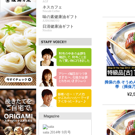
AGF
ネスカフェ
Nescafe Coffee
味の素健康油ギフト
AJINOMOTO
日清健康油ギフト
Nisshin
揖保の糸 そうめん
帯 （揖保
¥2,
saita 2014年 9月号