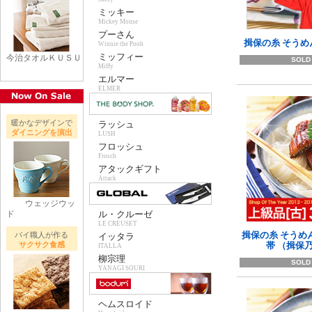
ミッキー
Mickey Mouse
プーさん
揖保の糸 そうめ
Winnie the Pooh
ミッフィー
今治タオルＫＵＳＵ
SOLD
Miffy
エルマー
ELMER
暖かなデザインで
ラッシュ
ダイニングを演出
LUSH
フロッシュ
Frosch
アタックギフト
Attack
ウェッジウッ
ド
ル・クルーゼ
LE CREUSET
揖保の糸 そうめん
パイ職人が作る
イッタラ
サクサク食感
帯 （揖保
ITALLA
柳宗理
SOLD
YANAGI SOURI
ヘムスロイド