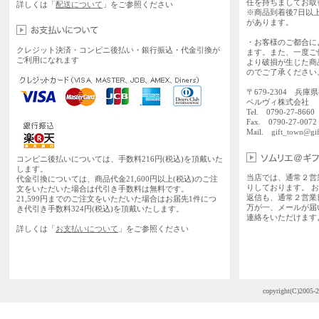
任を持ちましてお取
詳しくは「
配送について
」をご参照ください
※商品到着後7日以
があります。
・お客様のご都合に
クレジット決済・コンビニ後払い・銀行振込・代金引換が
ます。また、一度ご
ご利用になれます
より破損が生じた商
のでご了承ください
〒679-2304 兵庫
ベルヴィ株式会社
Tel. 0790-27-86
Fax. 0790-27-0072
Mail.
gift_town@gif
コンビニ後払いについては、手数料216円(税込)を頂戴いた
します。
当店では、通常２営
代金引換については、商品代金21,600円以上(税込)のご注
りしております。 
文をいただいた場合は代引き手数料は無料です。
返信も、通常２営業
21,599円までのご注文をいただいた場合はお届先1件につ
万が一、メールが届
き代引き手数料324円(税込)を頂戴いたします。
連絡をいただけます
詳しくは「
お支払いについて
」をご参照ください
copyright(C)2005-2