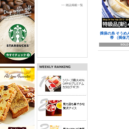
>> 雑誌掲載一覧
揖保の糸 そうめん
帯 （揖保
SOLD