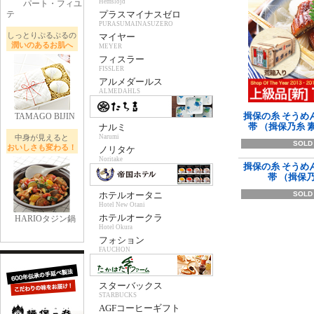
Hemslojd
パート・フィユ
テ
プラスマイナスゼロ
PURASUMAINASUZERO
しっとりぷるぷるの
マイヤー
潤いのあるお肌へ
MEYER
フィスラー
FISSLER
アルメダールス
ALMEDAHLS
揖保の糸 そうめん
TAMAGO BIJIN
帯 （揖保乃糸 素
ナルミ
中身が見えると
Narumi
SOLD
おいしさも変わる！
ノリタケ
Noritake
揖保の糸 そうめん
帯 （揖保
ホテルオータニ
SOLD
Hotel New Otani
ホテルオークラ
HARIOタジン鍋
Hotel Okura
フォション
FAUCHON
スターバックス
STARBUCKS
AGFコーヒーギフト