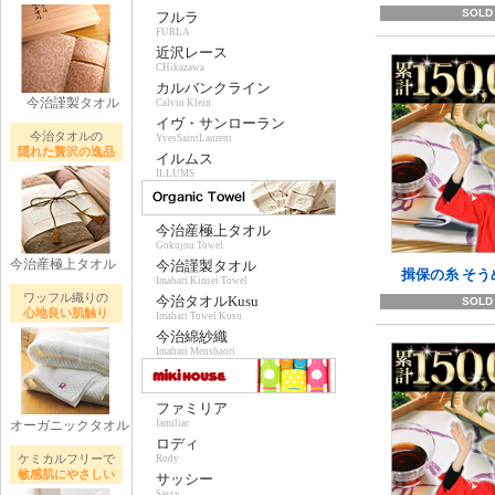
SOLD
フルラ
FURLA
近沢レース
CHikazawa
カルバンクライン
今治謹製タオル
Calvin Klein
イヴ・サンローラン
今治タオルの
YvesSaintLaurent
隠れた贅沢の逸品
イルムス
ILLUMS
今治産極上タオル
Gokujou Towel
今治産極上タオル
今治謹製タオル
揖保の糸 そう
Imabari Kinsei Towel
ワッフル織りの
今治タオルKusu
SOLD
心地良い肌触り
Imabari Towel Kusu
今治綿紗織
Imabari Menshaori
ファミリア
オーガニックタオル
familiar
ロディ
ケミカルフリーで
Rody
敏感肌にやさしい
サッシー
Sassy