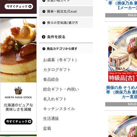
帯 （揖保乃糸 素
【メーカー
SOLD
お歳暮（冬ギフト）
カタログギフト
食品総合
揖保の糸 そうめん
総合ギフト・内祝い
帯 （揖保乃糸 素
カー直
名入れギフト
SOLD
キッチンスタイル
生活通販
盆栽