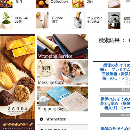
検索結果 ： 
揖保の糸 そう
籠」 プレミア
三段重箱（揖保
装・のし・メッ
可
SOLD
揖保の糸 そうめん
帯 3kg詰め （
箱入り】【メ
SOLD
揖保の糸 そうめん