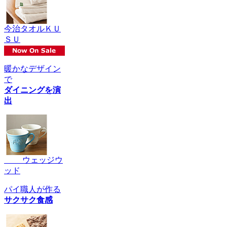
今治タオルＫＵ
ＳＵ
暖かなデザイン
で
ダイニングを演
出
ウェッジウ
ッド
パイ職人が作る
サクサク食感