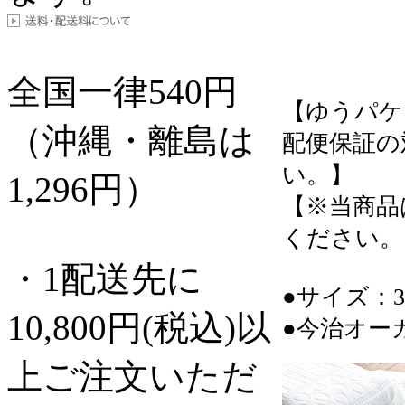
全国一律
540
円
【ゆうパケ
（沖縄・離島は
配便保証の
い。】
1,296円）
【※当商品
ください。
・1配送先に
●サイズ：34
10,800円(税込)以
●今治オー
上ご注文いただ