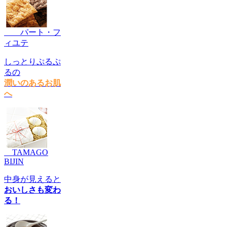
パート・フ
ィユテ
しっとりぷるぷ
るの
潤いのあるお肌
へ
TAMAGO
BIJIN
中身が見えると
おいしさも変わ
る！