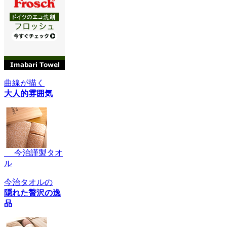
曲線が描く
大人的雰囲気
今治謹製タオ
ル
今治タオルの
隠れた贅沢の逸
品