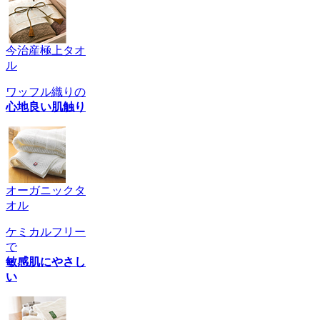
今治産極上タオ
ル
ワッフル織りの
心地良い肌触り
オーガニックタ
オル
ケミカルフリー
で
敏感肌にやさし
い