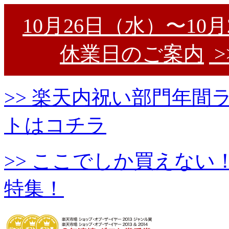
10月26日（水）〜10
休業日のご案内
>
>> 楽天内祝い部門年
トはコチラ
>> ここでしか買えな
特集！