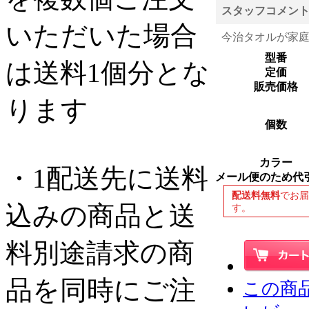
スタッフコメン
いただいた場合
今治タオルが家
型番
は送料1個分とな
定価
販売価格
ります
個数
カラー
・1配送先に送料
メール便のため代
配送料無料
でお
込みの商品と送
す。
料別途請求の商
品を同時にご注
この商