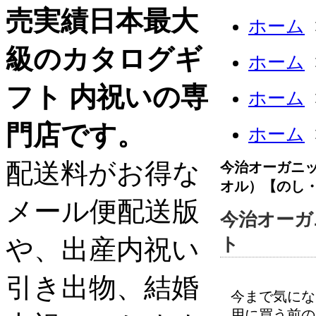
売実績日本最大
ホーム
級のカタログギ
ホーム
フト 内祝いの専
ホーム
門店です。
ホーム
配送料がお得な
今治オーガニッ
オル）【のし
メール便配送版
今治オーガ
や、出産内祝い
ト
引き出物、結婚
今まで気にな
用に買う前の