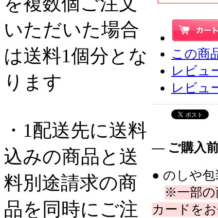
を複数個ご注文
いただいた場合
は送料1個分とな
この商
レビュー
ります
レビュ
・1配送先に送料
― ご購入
込みの商品と送
● のしや
料別途請求の商
※一部の
品を同時にご注
カードをお