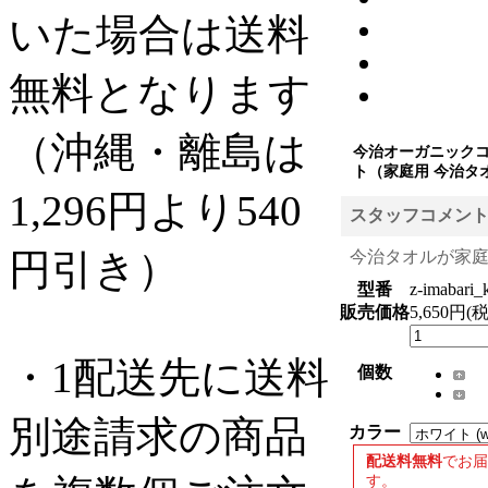
いた場合は送料
無料となります
（沖縄・離島は
今治オーガニックコ
ト（家庭用 今治タ
1,296円より540
スタッフコメン
円引き）
今治タオルが家
型番
z-imabari_
販売価格
5,650円(
・1配送先に送料
個数
別途請求の商品
カラー
配送料無料
でお
す。