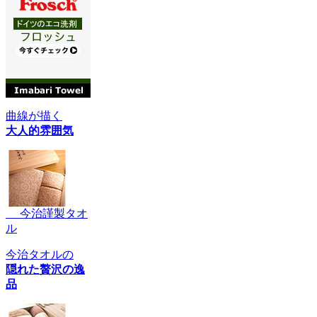
曲線が描く
大人的雰囲気
今治謹製タオ
ル
今治タオルの
隠れた贅沢の逸
品