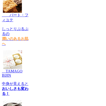
パート・フ
ィユテ
しっとりぷるぷ
るの
潤いのあるお肌
へ
TAMAGO
BIJIN
中身が見えると
おいしさも変わ
る！