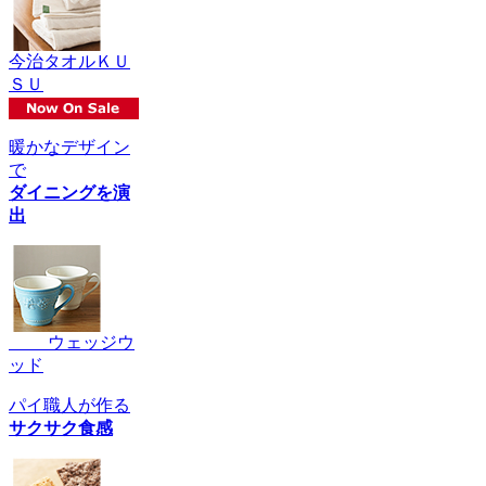
今治タオルＫＵ
ＳＵ
暖かなデザイン
で
ダイニングを演
出
ウェッジウ
ッド
パイ職人が作る
サクサク食感