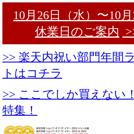
10月26日（水）〜10
休業日のご案内
>
>> 楽天内祝い部門年
トはコチラ
>> ここでしか買えな
特集！