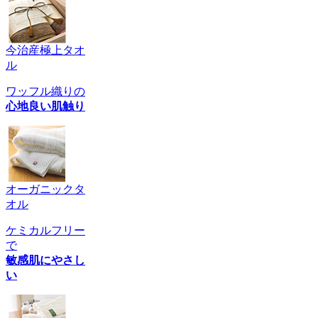
今治産極上タオ
ル
ワッフル織りの
心地良い肌触り
オーガニックタ
オル
ケミカルフリー
で
敏感肌にやさし
い