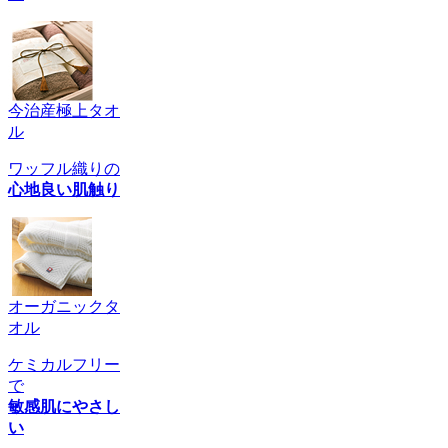
今治産極上タオ
ル
ワッフル織りの
心地良い肌触り
オーガニックタ
オル
ケミカルフリー
で
敏感肌にやさし
い