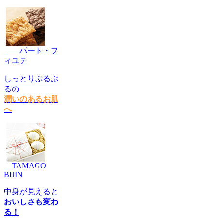
パート・フ
ィユテ
しっとりぷるぷ
るの
潤いのあるお肌
へ
TAMAGO
BIJIN
中身が見えると
おいしさも変わ
る！