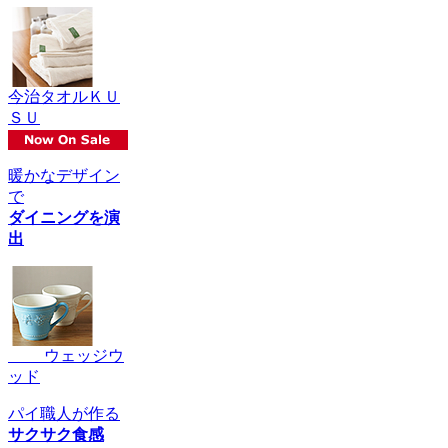
今治タオルＫＵ
ＳＵ
暖かなデザイン
で
ダイニングを演
出
ウェッジウ
ッド
パイ職人が作る
サクサク食感