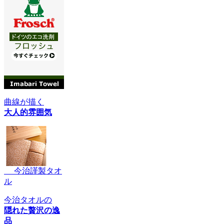
曲線が描く
大人的雰囲気
今治謹製タオ
ル
今治タオルの
隠れた贅沢の逸
品