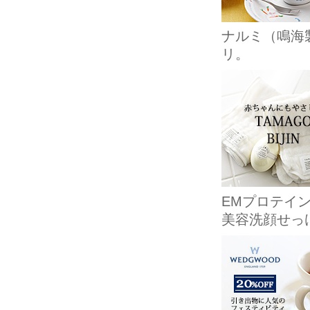
ナルミ（鳴海
リ。
EMプロテイ
美容洗顔せっ