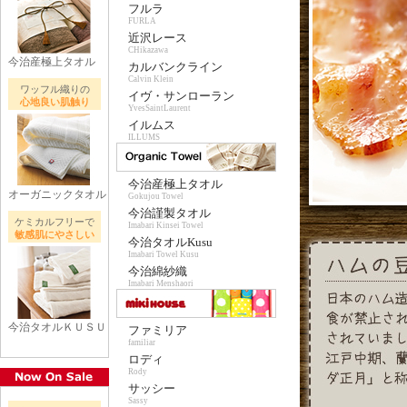
フルラ
FURLA
近沢レース
CHikazawa
今治産極上タオル
カルバンクライン
Calvin Klein
ワッフル織りの
イヴ・サンローラン
心地良い肌触り
YvesSaintLaurent
イルムス
ILLUMS
今治産極上タオル
オーガニックタオル
Gokujou Towel
今治謹製タオル
ケミカルフリーで
Imabari Kinsei Towel
敏感肌にやさしい
今治タオルKusu
Imabari Towel Kusu
今治綿紗織
Imabari Menshaori
今治タオルＫＵＳＵ
ファミリア
familiar
ロディ
Rody
サッシー
Sassy