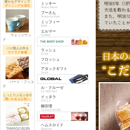
暖かなデザインで
ミッキー
ダイニングを演出
Mickey Mouse
プーさん
Winnie the Pooh
ミッフィー
Miffy
エルマー
ウェッジウッ
ELMER
ド
パイ職人が作る
ラッシュ
サクサク食感
LUSH
フロッシュ
Frosch
アタックギフト
Attack
パート・フィユ
テ
ル・クルーゼ
LE CREUSET
しっとりぷるぷるの
イッタラ
潤いのあるお肌へ
ITALLA
柳宗理
YANAGI SOURI
ヘムスロイド
TAMAGO BIJIN
Hemslojd