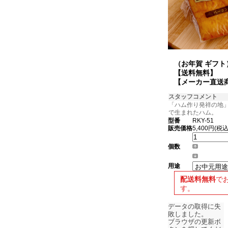
（お年賀 ギフ
【送料無料】
【メーカー直送
スタッフコメント
「ハム作り発祥の地
で生まれたハム。
型番
RKY-51
販売価格
5,400円(税込
個数
用途
配送料無料
で
す。