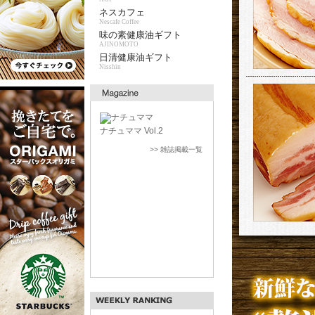
ネスカフェ
Nescafe Coffee
味の素健康油ギフト
AJINOMOTO
日清健康油ギフト
Nisshin
ナチュママ Vol.2
>> 雑誌掲載一覧