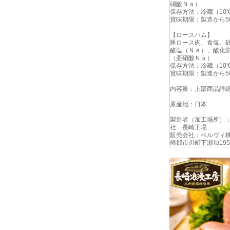
硝酸Ｎａ）
保存方法：冷蔵（10
賞味期限：製造から5
【ロースハム】
豚ロース肉、食塩、
酸塩（Ｎａ）、酸化
（亜硝酸Ｎａ）
保存方法：冷蔵（10
賞味期限：製造から5
内容量：上部商品詳
原産地：日本
製造者（加工場所）
社 長崎工場
販売会社：ベルヴィ株式
崎郡市川町下瀬加195