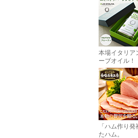
本場イタリア
ーブオイル！
「ハム作り発
たハム。