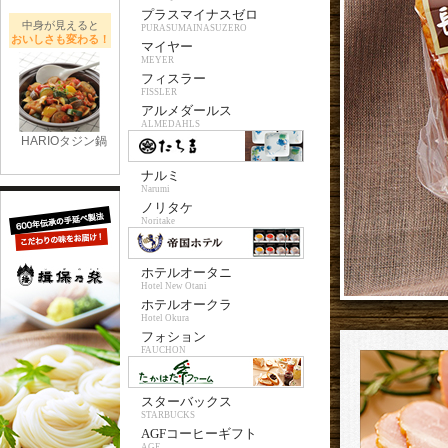
プラスマイナスゼロ
中身が見えると
PURASUMAINASUZERO
おいしさも変わる！
マイヤー
MEYER
フィスラー
FISSLER
アルメダールス
ALMEDAHLS
HARIOタジン鍋
ナルミ
Narumi
ノリタケ
Noritake
ホテルオータニ
Hotel New Otani
ホテルオークラ
Hotel Okura
フォション
FAUCHON
スターバックス
STARBUCKS
AGFコーヒーギフト
AGF