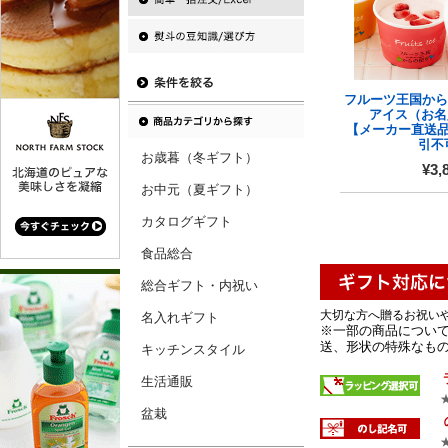
フルーツ王国から
アイス（お名
【メーカー直送
引不
お歳暮（冬ギフト）
¥3,
お中元（夏ギフト）
カタログギフト
食品総合
総合ギフト・内祝い
大切な方へ贈るお祝い
名入れギフト
※一部の商品について
送、形状の特殊なもの 
キッチンスタイル
生活通販
盆栽