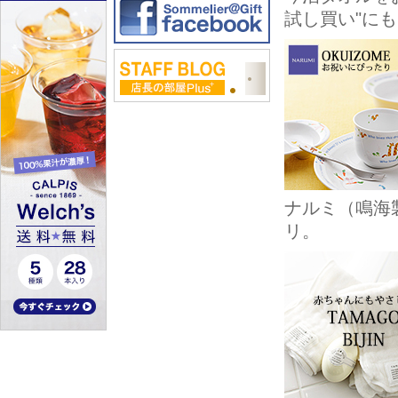
試し買い"に
ナルミ（鳴海
リ。