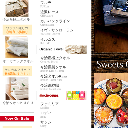
フルラ
FURLA
近沢レース
CHikazawa
今治産極上タオル
カルバンクライン
Calvin Klein
ワッフル織りの
イヴ・サンローラン
心地良い肌触り
YvesSaintLaurent
イルムス
ILLUMS
今治産極上タオル
オーガニックタオル
Gokujou Towel
今治謹製タオル
ケミカルフリーで
Imabari Kinsei Towel
敏感肌にやさしい
今治タオルKusu
Imabari Towel Kusu
今治綿紗織
Imabari Menshaori
今治タオルＫＵＳＵ
ファミリア
familiar
ロディ
Rody
サッシー
Sassy