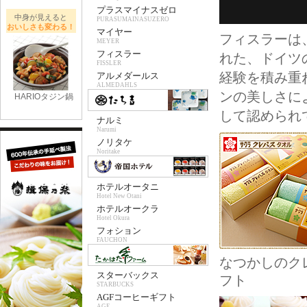
プラスマイナスゼロ
中身が見えると
PURASUMAINASUZERO
おいしさも変わる！
マイヤー
フィスラーは
MEYER
フィスラー
れた、ドイツ
FISSLER
経験を積み重
アルメダールス
ALMEDAHLS
ンの美しさによ
HARIOタジン鍋
して認められ
ナルミ
Narumi
ノリタケ
Noritake
ホテルオータニ
Hotel New Otani
ホテルオークラ
Hotel Okura
フォション
FAUCHON
なつかしのクレ
スターバックス
フト
STARBUCKS
AGFコーヒーギフト
AGF