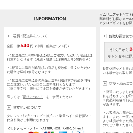
ソムリエアットギフト
配送料がお得なメール
カタログギフトをお探
540
全国一律
円（沖縄・離島は1,296円）
2
ご注文日から
・1配送先に10,800円(税込)以上ご注文いただいた場合は送
キャンセルは原
料無料となります（沖縄・離島は1,296円より540円引き）
・1配送先に送料別途請求の商品を複数個ご注文いただい
長期休暇などを挟む
た場合は送料1個分となります
いる場合はお取り置
・1配送先に送料込みの商品と送料別途請求の商品を同時
にご注文いただいた場合は送料無料となります
（※ご注文後、弊社にて金額を修正させていただきます）
・発送いたしました
任を持ちましてお取
詳しくは「
配送について
」をご参照ください
※商品到着後7日以
があります。
・お客様のご都合に
クレジット決済・コンビニ後払い・楽天ペイ・銀行振込・
ます。また、一度ご
代金引換がご利用になれます
より破損が生じた商
のでご了承ください