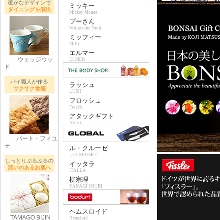
暖かなデザインで
ミッキー
ダイニングを演出
Mickey Mouse
プーさん
Winnie the Pooh
ミッフィー
Miffy
エルマー
ウェッジウッ
ELMER
ド
パイ職人が作る
ラッシュ
サクサク食感
LUSH
フロッシュ
Frosch
アタックギフト
Attack
パート・フィユ
テ
ル・クルーゼ
LE CREUSET
しっとりぷるぷるの
イッタラ
潤いのあるお肌へ
ITALLA
柳宗理
YANAGI SOURI
ヘムスロイド
TAMAGO BIJIN
Hemslojd