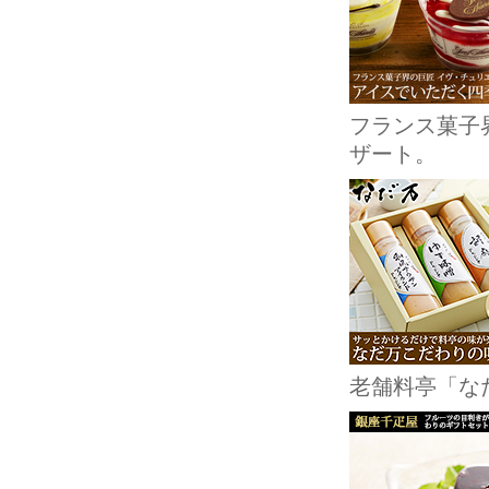
フランス菓子
ザート。
老舗料亭「な