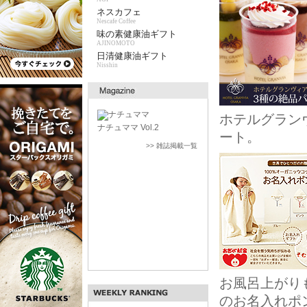
ネスカフェ
Nescafe Coffee
味の素健康油ギフト
AJINOMOTO
日清健康油ギフト
Nisshin
ホテルグラン
ナチュママ Vol.2
ート。
>> 雑誌掲載一覧
お風呂上がり
のお名入れポ