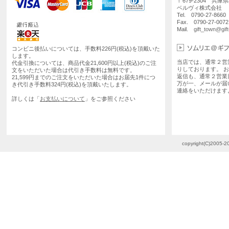
〒679-2304 兵庫
ベルヴィ株式会社
Tel. 0790-27-86
Fax. 0790-27-0072
Mail.
gift_town@gif
コンビニ後払いについては、手数料226円(税込)を頂戴いた
します。
当店では、通常２営
代金引換については、商品代金21,600円以上(税込)のご注
りしております。 
文をいただいた場合は代引き手数料は無料です。
返信も、通常２営業
21,599円までのご注文をいただいた場合はお届先1件につ
万が一、メールが届
き代引き手数料324円(税込)を頂戴いたします。
連絡をいただけます
詳しくは「
お支払いについて
」をご参照ください
copyright(C)2005-20