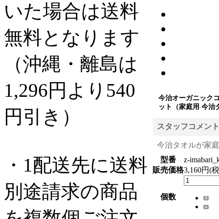
いた場合は送料
無料となります
（沖縄・離島は
1,296円より540
今治オーガニックコ
ット（家庭用 今治
円引き）
スタッフコメン
今治タオルが家
・1配送先に送料
型番
z-imabari_
販売価格
3,160円(
別途請求の商品
個数
を複数個ご注文