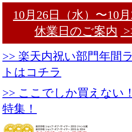
10月26日（水）〜10
休業日のご案内
>
>> 楽天内祝い部門年
トはコチラ
>> ここでしか買えな
特集！