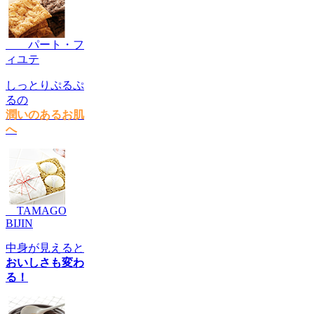
パート・フ
ィユテ
しっとりぷるぷ
るの
潤いのあるお肌
へ
TAMAGO
BIJIN
中身が見えると
おいしさも変わ
る！