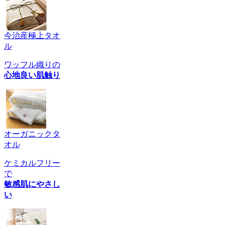
今治産極上タオ
ル
ワッフル織りの
心地良い肌触り
オーガニックタ
オル
ケミカルフリー
で
敏感肌にやさし
い