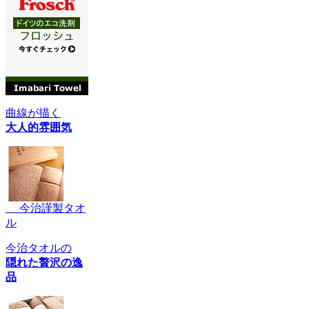
曲線が描く
大人的雰囲気
今治謹製タオ
ル
今治タオルの
隠れた贅沢の逸
品