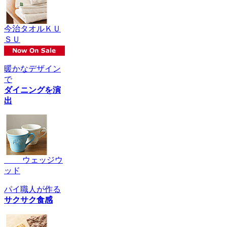
今治タオルＫＵ
ＳＵ
暖かなデザイン
で
ダイニングを演
出
ウェッジウ
ッド
パイ職人が作る
サクサク食感