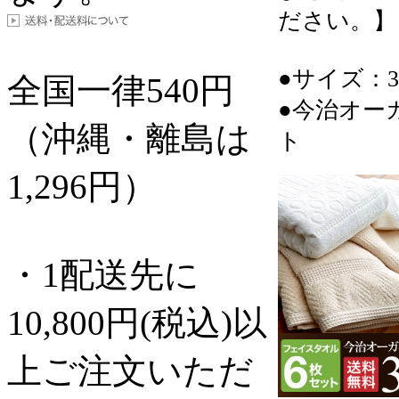
ださい。】
●サイズ：34
全国一律
540
円
●今治オー
（沖縄・離島は
ト
1,296円）
・1配送先に
10,800円(税込)以
上ご注文いただ