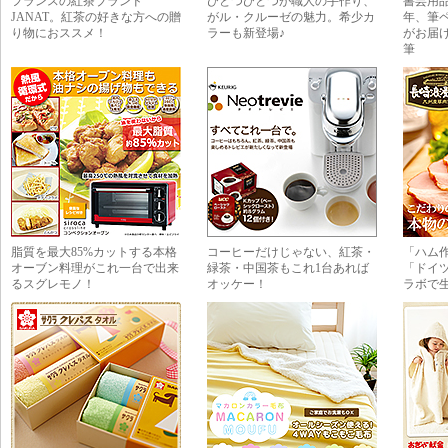
フランスの紅茶ブランド
ひとつひとつが職人の手作り、
書芸用品
JANAT。紅茶の好きな方への贈
がル・クルーゼの魅力。希少カ
年、筆
り物におススメ！
ラーも新登場♪
がお届
筆
脂質を最大85%カットする本格
コーヒーだけじゃない、紅茶・
「ハム
オーブン料理がこれ一台で出来
緑茶・中国茶もこれ1台あれば
「ドイ
るスグレモノ！
オッケー！
ラボで