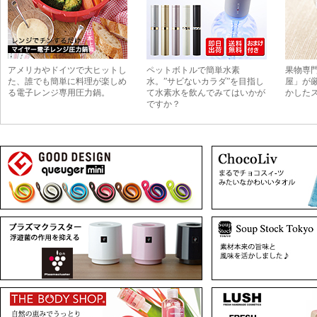
アメリカやドイツで大ヒットし
ペットボトルで簡単水素
果物専
た、誰でも簡単に料理が楽しめ
水。”サビないカラダ”を目指し
屋」が
る電子レンジ専用圧力鍋。
て水素水を飲んでみてはいかが
かした
ですか？