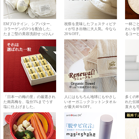
EMプロテイン、シアバター、
祝祭を意味したフェスティビテ
一杯ご
コラーゲンの3つを配合した、
ィが引き出物に大人気。今なら
わいを
たまご型の美容洗顔せっけん♪
20％OFF。
るコー
「日本一の梅の里」の厳選され
人にはもちろん地球にもやさし
多くの
た南高梅を、塩分5%までうす
いオーガニックコットンタオル
れた伝
塩に仕上げました。
が最大40％OFF。
直火も