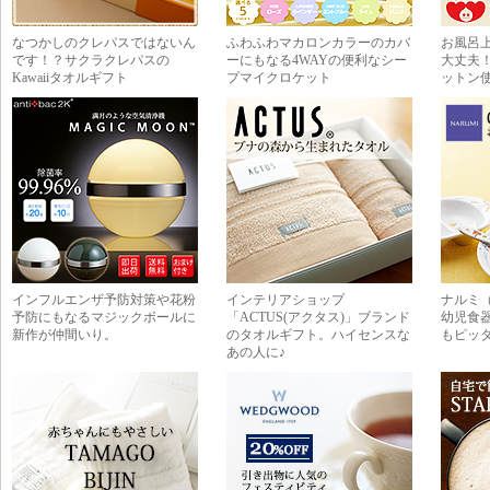
なつかしのクレパスではないん
ふわふわマカロンカラーのカバ
お風呂
です！？サクラクレパスの
ーにもなる4WAYの便利なシー
大丈夫！
Kawaiiタオルギフト
プマイクロケット
ットン
インフルエンザ予防対策や花粉
インテリアショップ
ナルミ
予防にもなるマジックボールに
「ACTUS(アクタス)」ブランド
幼児食
新作が仲間いり。
のタオルギフト。ハイセンスな
もピッ
あの人に♪