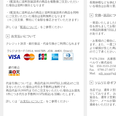
・1配送先に送料別途請求の商品を複数個ご注文いただい
長期休暇などを挟む
た場合は送料1個分となります
いる場合はお取り置
・1配送先に送料込みの商品と送料別途請求の商品を同時
にご注文いただいた場合は送料無料となります
（※ご注文後、弊社にて金額を修正させていただきます）
・発送いたしました
任を持ちましてお取
詳しくは「
配送について
」をご参照ください
※商品到着後7日以
があります。
・お客様のご都合に
クレジット決済・銀行振込・代金引換がご利用になれます
ます。また、一度ご
より破損が生じた商
のでご了承ください
〒679-2304 兵庫
ベルヴィ株式会社
Tel. 050-3533-2
Fax. 0790-27-0072
Mail.
gift_town@gif
代金引換については、商品代金20,000円以上(税込)のご注
文をいただいた場合は代引き手数料は無料です。
当店では、通常２営
商品代金19,999円までのご注文をいただいた場合はお届先
りしております。 
1件につき代引き手数料315円(税込)を頂戴いたします。
返信も、通常２営業
万が一、メールが届
詳しくは「
お支払いについて
」をご参照ください
連絡をいただけます