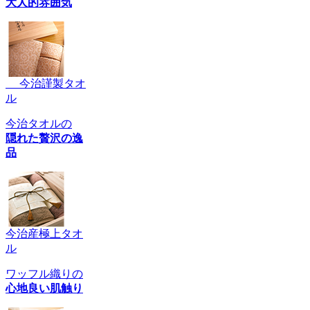
大人的雰囲気
今治謹製タオ
ル
今治タオルの
隠れた贅沢の逸
品
今治産極上タオ
ル
ワッフル織りの
心地良い肌触り