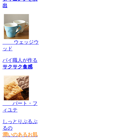
出
ウェッジウ
ッド
パイ職人が作る
サクサク食感
パート・フ
ィユテ
しっとりぷるぷ
るの
潤いのあるお肌