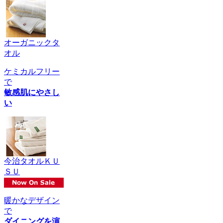
オーガニックタ
オル
ケミカルフリー
で
敏感肌にやさし
い
今治タオルＫＵ
ＳＵ
暖かなデザイン
で
ダイニングを演