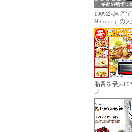
100%純国
Hotman」
脂質を最大8
ノ！