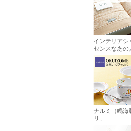
インテリアショ
センスなあの
ナルミ（鳴海
リ。