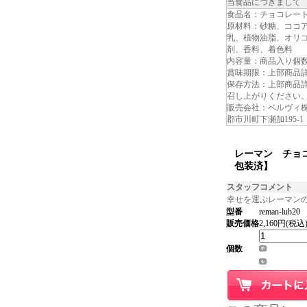
当食品につきまして
食品名：チョコレー
原材料：砂糖、ココ
乳、植物油脂、オリ
剤、香料、着色料
内容量：商品入り個
賞味期限：上部商品
保存方法：上部商品
召し上がりください
販売会社：ベルヴィ株式
郡市川町下瀬加195-1
レーマン チョコ
包装済】
スタッフコメント
幸せを運ぶレーマン
型番
reman-lub20
販売価格
2,160円(税込
個数