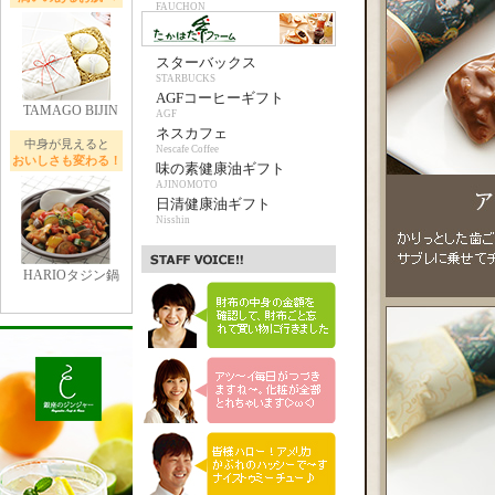
FAUCHON
スターバックス
STARBUCKS
AGFコーヒーギフト
TAMAGO BIJIN
AGF
ネスカフェ
中身が見えると
Nescafe Coffee
おいしさも変わる！
味の素健康油ギフト
AJINOMOTO
日清健康油ギフト
Nisshin
HARIOタジン鍋