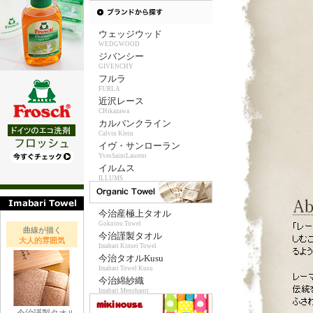
ウェッジウッド
WEDGWOOD
ジバンシー
GIVENCHY
フルラ
FURLA
近沢レース
CHikazawa
カルバンクライン
Calvin Klein
イヴ・サンローラン
YvesSaintLaurent
イルムス
ILLUMS
今治産極上タオル
Gokujou Towel
曲線が描く
今治謹製タオル
大人的雰囲気
Imabari Kinsei Towel
今治タオルKusu
Imabari Towel Kusu
今治綿紗織
Imabari Menshaori