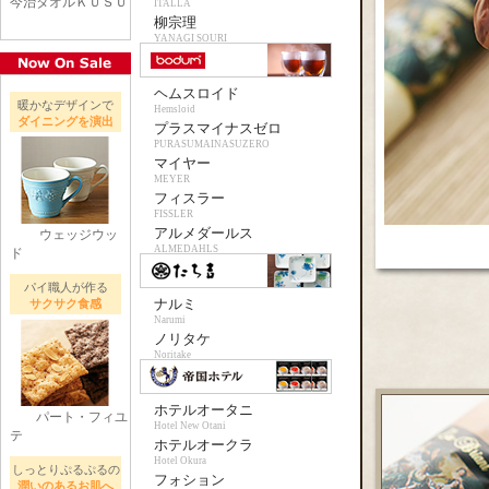
今治タオルＫＵＳＵ
ITALLA
柳宗理
YANAGI SOURI
ヘムスロイド
暖かなデザインで
Hemslojd
ダイニングを演出
プラスマイナスゼロ
PURASUMAINASUZERO
マイヤー
MEYER
フィスラー
FISSLER
アルメダールス
ウェッジウッ
ALMEDAHLS
ド
パイ職人が作る
ナルミ
サクサク食感
Narumi
ノリタケ
Noritake
ホテルオータニ
パート・フィユ
Hotel New Otani
テ
ホテルオークラ
Hotel Okura
しっとりぷるぷるの
フォション
潤いのあるお肌へ