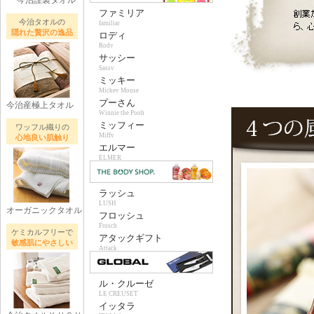
今治謹製タオル
ファミリア
今治タオルの
familiar
隠れた贅沢の逸品
ロディ
Rody
サッシー
Sassy
ミッキー
Mickey Mouse
プーさん
今治産極上タオル
Winnie the Pooh
ミッフィー
ワッフル織りの
Miffy
心地良い肌触り
エルマー
ELMER
ラッシュ
LUSH
オーガニックタオル
フロッシュ
Frosch
ケミカルフリーで
アタックギフト
敏感肌にやさしい
Attack
ル・クルーゼ
LE CREUSET
イッタラ