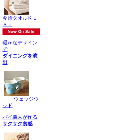
今治タオルＫＵ
ＳＵ
暖かなデザイン
で
ダイニングを演
出
ウェッジウ
ッド
パイ職人が作る
サクサク食感