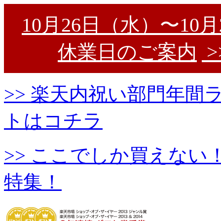
10月26日（水）〜10
休業日のご案内
>
>> 楽天内祝い部門年
トはコチラ
>> ここでしか買えな
特集！