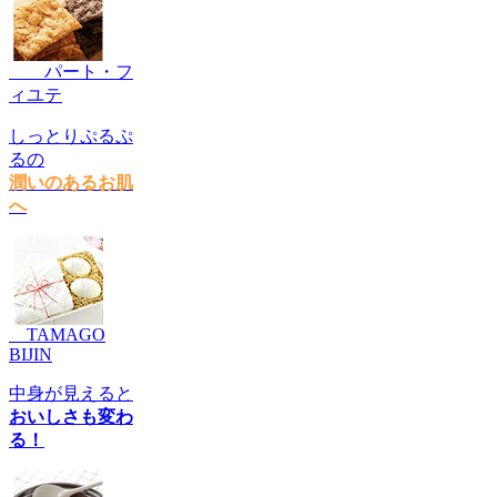
パート・フ
ィユテ
しっとりぷるぷ
るの
潤いのあるお肌
へ
TAMAGO
BIJIN
中身が見えると
おいしさも変わ
る！