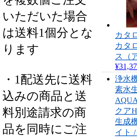
いただいた場合
は送料1個分とな
カタ
カタ
ります
ス（
¥31,3
・1配送先に送料
浄水機
素水
込みの商品と送
AQU
料別途請求の商
クア
生成
品を同時にご注
イト 