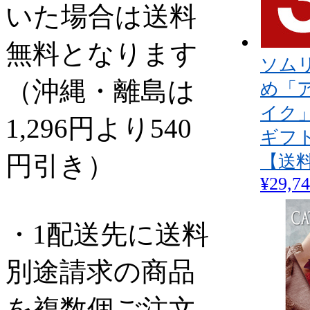
いた場合は送料
無料となります
ソム
（沖縄・離島は
め「
イク
1,296円より540
ギフト
円引き）
【送
¥29,7
・1配送先に送料
別途請求の商品
を複数個ご注文