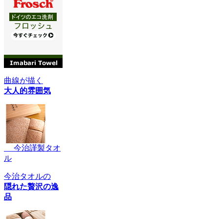
曲線が描く
大人的雰囲気
今治謹製タオ
ル
今治タオルの
隠れた贅沢の逸
品