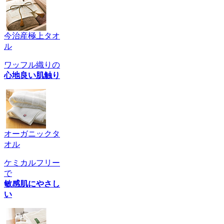
今治産極上タオ
ル
ワッフル織りの
心地良い肌触り
オーガニックタ
オル
ケミカルフリー
で
敏感肌にやさし
い