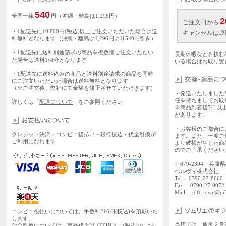
540
全国一律
円（沖縄・離島は1,296円）
2
ご注文日から
・1配送先に10,800円(税込)以上ご注文いただいた場合は送
キャンセルは原
料無料となります（沖縄・離島は1,296円より540円引き）
・1配送先に送料別途請求の商品を複数個ご注文いただい
長期休暇などを挟む
た場合は送料1個分となります
いる場合はお取り置
・1配送先に送料込みの商品と送料別途請求の商品を同時
にご注文いただいた場合は送料無料となります
（※ご注文後、弊社にて金額を修正させていただきます）
・発送いたしました
任を持ちましてお取
詳しくは「
配送について
」をご参照ください
※商品到着後7日以
があります。
・お客様のご都合に
クレジット決済・コンビニ後払い・銀行振込・代金引換が
ます。また、一度ご
ご利用になれます
より破損が生じた商
のでご了承ください
〒679-2304 兵庫
ベルヴィ株式会社
Tel. 0790-27-86
Fax. 0790-27-0072
Mail.
gift_town@gif
コンビニ後払いについては、手数料216円(税込)を頂戴いた
します。
当店では、通常２営
代金引換については、商品代金21,600円以上(税込)のご注