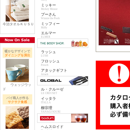
ミッキー
Mickey Mouse
プーさん
Winnie the Pooh
ミッフィー
今治タオルＫＵＳＵ
Miffy
エルマー
ELMER
暖かなデザインで
ラッシュ
ダイニングを演出
LUSH
フロッシュ
Frosch
アタックギフト
Attack
ウェッジウッ
ド
ル・クルーゼ
LE CREUSET
パイ職人が作る
イッタラ
サクサク食感
ITALLA
柳宗理
YANAGI SOURI
ヘムスロイド