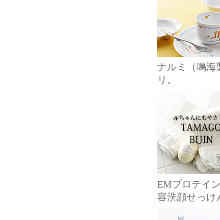
ナルミ（鳴海
リ。
EMプロテイ
容洗顔せっけ