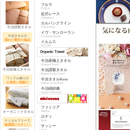
フルラ
FURLA
近沢レース
CHikazawa
カルバンクライン
今治謹製タオル
Calvin Klein
イヴ・サンローラン
今治タオルの
YvesSaintLaurent
隠れた贅沢の逸品
イルムス
ILLUMS
今治産極上タオル
Gokujou Towel
今治産極上タオル
今治謹製タオル
Imabari Kinsei Towel
ワッフル織りの
今治タオルKusu
心地良い肌触り
Imabari Towel Kusu
今治綿紗織
Imabari Menshaori
ファミリア
オーガニックタオル
familiar
ロディ
ケミカルフリーで
Rody
敏感肌にやさしい
サッシー
Sassy