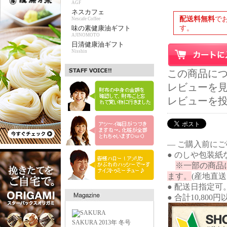
AGF
ネスカフェ
配送料無料
で
Nescafe Coffee
味の素健康油ギフト
す。
AJINOMOTO
日清健康油ギフト
Nisshin
この商品に
レビューを見る
レビューを
― ご購入前に
● のしや包装
※一部の商品
ます。
(産地直
● 配送日指定可
● 合計10,80
SAKURA 2013年 冬号