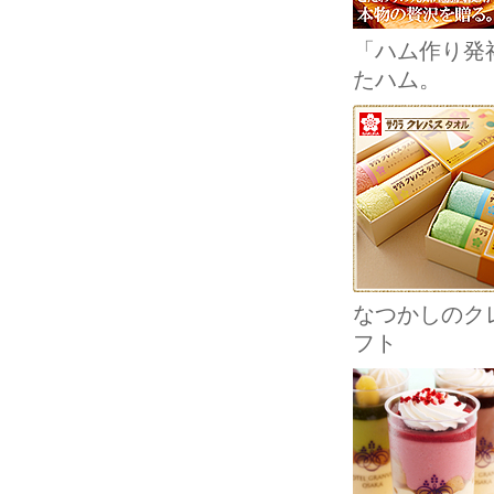
「ハム作り発
たハム。
なつかしのクレ
フト