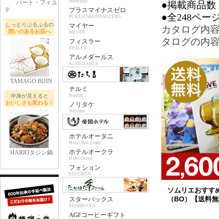
Hemslojd
パート・フィユ
●掲載商品数
テ
プラスマイナスゼロ
●全248ペー
PURASUMAINASUZERO
しっとりぷるぷるの
マイヤー
カタログ内
潤いのあるお肌へ
MEYER
タログの内
フィスラー
FISSLER
アルメダールス
ALMEDAHLS
TAMAGO BIJIN
ナルミ
中身が見えると
Narumi
おいしさも変わる！
ノリタケ
Noritake
ホテルオータニ
Hotel New Otani
ホテルオークラ
HARIOタジン鍋
Hotel Okura
フォション
FAUCHON
ソムリエおすす
（BO）【送料
スターバックス
STARBUCKS
AGFコーヒーギフト