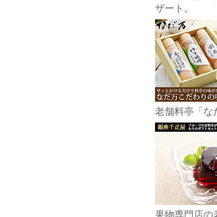
ザート。
老舗料亭「な
果物専門店の