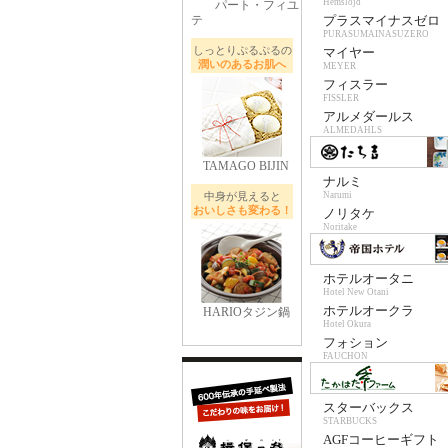
Hemslojd
パート・フィユ
テ
プラスマイナスゼロ
PURASUMAINASUZERO
しっとりぷるぷるの
マイヤー
潤いのあるお肌へ
MEYER
フィスラー
FISSLER
アルメダールス
ALMEDAHLS
TAMAGO BIJIN
ナルミ
中身が見えると
Narumi
おいしさも変わる！
ノリタケ
Noritake
ホテルオータニ
Hotel New Otani
ホテルオークラ
HARIOタジン鍋
Hotel Okura
フォション
FAUCHON
スターバックス
STARBUCKS
AGFコーヒーギフト