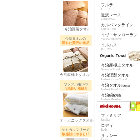
フルラ
FURLA
近沢レース
CHikazawa
カルバンクライン
今治謹製タオル
Calvin Klein
イヴ・サンローラン
今治タオルの
YvesSaintLaurent
隠れた贅沢の逸品
イルムス
ILLUMS
今治産極上タオル
Gokujou Towel
今治産極上タオル
今治謹製タオル
Imabari Kinsei Towel
ワッフル織りの
今治タオルKusu
心地良い肌触り
Imabari Towel Kusu
今治綿紗織
Imabari Menshaori
ファミリア
オーガニックタオル
familiar
ロディ
ケミカルフリーで
Rody
敏感肌にやさしい
サッシー
Sassy