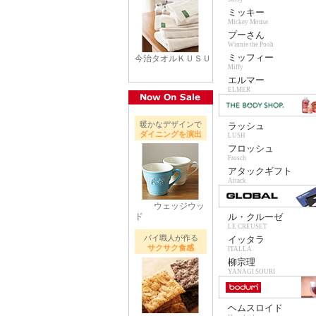
ミッキー
Mickey Mouse
プーさん
Winnie the Pooh
ミッフィー
今治タオルＫＵＳＵ
Miffy
エルマー
ELMER
暖かなデザインで
ラッシュ
ダイニングを演出
LUSH
フロッシュ
Frosch
アタックギフト
Attack
ウェッジウッ
ド
ル・クルーゼ
LE CREUSET
パイ職人が作る
イッタラ
サクサク食感
ITALLA
柳宗理
YANAGI SOURI
ヘムスロイド