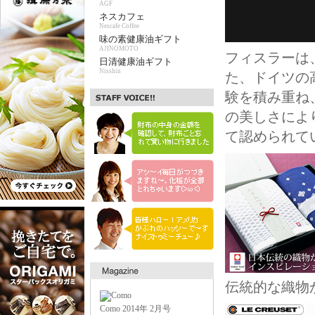
AGF
ネスカフェ
Nescafe Coffee
味の素健康油ギフト
AJINOMOTO
フィスラーは
日清健康油ギフト
Nisshin
た、ドイツの
験を積み重ね
の美しさにより
て認められて
伝統的な織物
Como 2014年 2月号