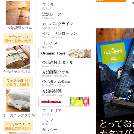
フルラ
FURLA
近沢レース
CHikazawa
カルバンクライン
今治謹製タオル
Calvin Klein
イヴ・サンローラン
今治タオルの
YvesSaintLaurent
隠れた贅沢の逸品
イルムス
ILLUMS
今治産極上タオル
Gokujou Towel
今治産極上タオル
今治謹製タオル
Imabari Kinsei Towel
ワッフル織りの
今治タオルKusu
心地良い肌触り
Imabari Towel Kusu
今治綿紗織
Imabari Menshaori
ファミリア
オーガニックタオル
familiar
ロディ
ケミカルフリーで
Rody
敏感肌にやさしい
サッシー
Sassy