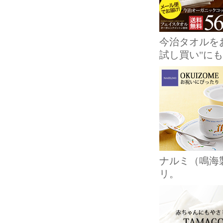
今治タオルを
試し買い"に
ナルミ（鳴海
リ。