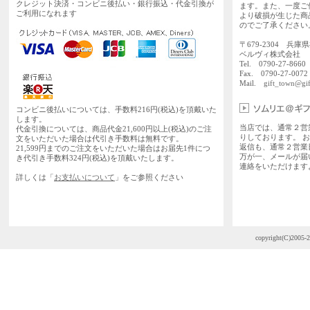
クレジット決済・コンビニ後払い・銀行振込・代金引換が
ます。また、一度ご
ご利用になれます
より破損が生じた商
のでご了承ください
〒679-2304 兵庫
ベルヴィ株式会社
Tel. 0790-27-86
Fax. 0790-27-0072
Mail.
gift_town@gif
コンビニ後払いについては、手数料216円(税込)を頂戴いた
します。
当店では、通常２営
代金引換については、商品代金21,600円以上(税込)のご注
りしております。 
文をいただいた場合は代引き手数料は無料です。
返信も、通常２営業
21,599円までのご注文をいただいた場合はお届先1件につ
万が一、メールが届
き代引き手数料324円(税込)を頂戴いたします。
連絡をいただけます
詳しくは「
お支払いについて
」をご参照ください
copyright(C)2005-2