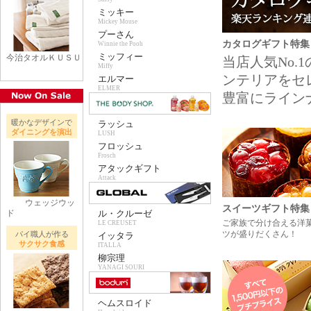
ミッキー
Mickey Mouse
プーさん
カタログギフト特集
Winnie the Pooh
ミッフィー
今治タオルＫＵＳＵ
当店人気No
Miffy
ンテリアをセ
エルマー
ELMER
豊富にライン
暖かなデザインで
ラッシュ
ダイニングを演出
LUSH
フロッシュ
Frosch
アタックギフト
Attack
ウェッジウッ
スイーツギフト特集
ド
ル・クルーゼ
ご家族で分け合える洋
LE CREUSET
ツが盛りだくさん！
パイ職人が作る
イッタラ
サクサク食感
ITALLA
柳宗理
YANAGI SOURI
ヘムスロイド