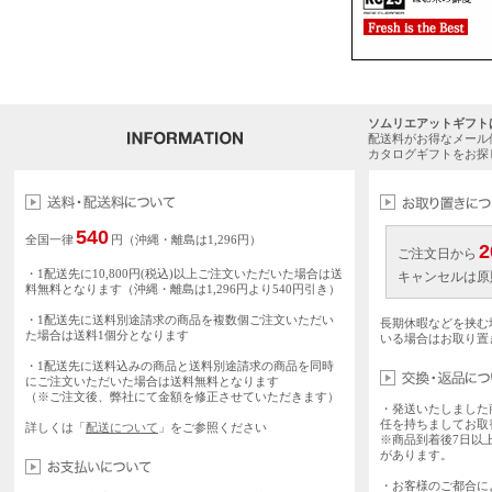
ソムリエアットギフト
配送料がお得なメール
カタログギフトをお探
540
全国一律
円（沖縄・離島は1,296円）
2
ご注文日から
・1配送先に10,800円(税込)以上ご注文いただいた場合は送
キャンセルは原
料無料となります（沖縄・離島は1,296円より540円引き）
・1配送先に送料別途請求の商品を複数個ご注文いただい
長期休暇などを挟む
た場合は送料1個分となります
いる場合はお取り置
・1配送先に送料込みの商品と送料別途請求の商品を同時
にご注文いただいた場合は送料無料となります
（※ご注文後、弊社にて金額を修正させていただきます）
・発送いたしました
任を持ちましてお取
詳しくは「
配送について
」をご参照ください
※商品到着後7日以
があります。
・お客様のご都合に