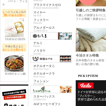
Hemslojd
パート・フィユ
テ
プラスマイナスゼロ
PURASUMAINASUZERO
引越しのご挨拶特集
しっとりぷるぷるの
マイヤー
引越しの挨拶まわりに
潤いのあるお肌へ
MEYER
フトが満載！挨拶まわ
フィスラー
FISSLER
アルメダールス
ALMEDAHLS
TAMAGO BIJIN
ナルミ
中身が見えると
Narumi
おいしさも変わる！
ノリタケ
Noritake
今治タオル特集
日本有数のタオル産地
使い心地の贈り物。
ホテルオータニ
Hotel New Otani
ホテルオークラ
HARIOタジン鍋
PICK UP ITEM
Hotel Okura
フォション
FAUCHON
スターバックス
STARBUCKS
AGFコーヒーギフト