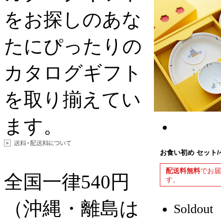
をお探しのあな
たにぴったりの
カタログギフト
を取り揃えてい
ます。
お食い初め セット
配送料無料
でお
全国一律
540
円
す。
（沖縄・離島は
Soldout