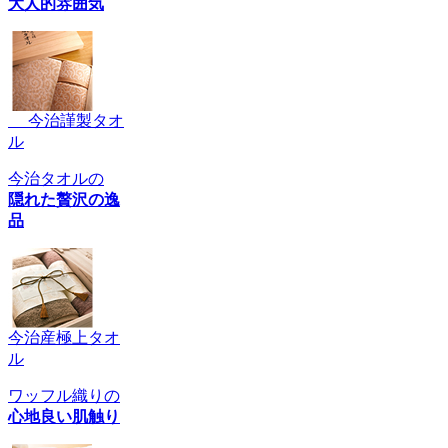
大人的雰囲気
今治謹製タオ
ル
今治タオルの
隠れた贅沢の逸
品
今治産極上タオ
ル
ワッフル織りの
心地良い肌触り