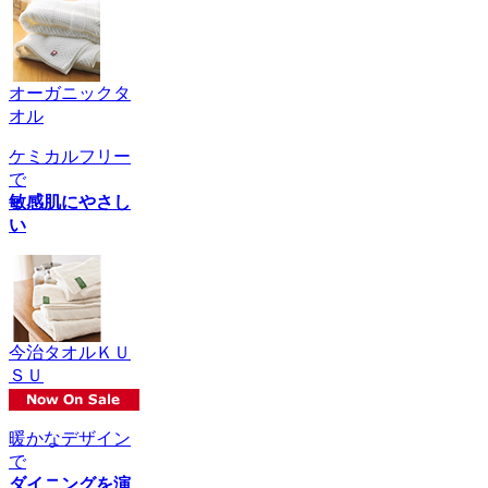
オーガニックタ
オル
ケミカルフリー
で
敏感肌にやさし
い
今治タオルＫＵ
ＳＵ
暖かなデザイン
で
ダイニングを演