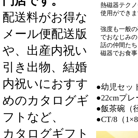
門店です。
熱磁器テクノ
使用ができま
配送料がお得な
強度も一般の
メール便配送版
でおなじみの
話の仲間たち
や、出産内祝い
磁器でお食事
引き出物、結婚
内祝いにおすす
●幼児セッ
●22cmプ
めのカタログギ
●飯茶碗（径1
フトなど、
●CT/8（1×
カタログギフト