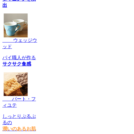
出
ウェッジウ
ッド
パイ職人が作る
サクサク食感
パート・フ
ィユテ
しっとりぷるぷ
るの
潤いのあるお肌