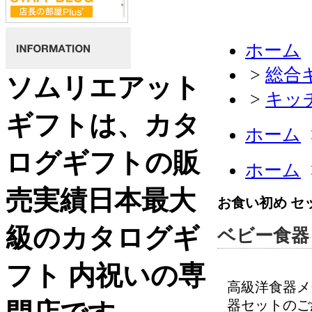
ホーム
>
総合
ソムリエアット
>
キッ
ギフトは、カタ
ホーム
ログギフトの販
ホーム
売実績日本最大
お食い初め セ
級のカタログギ
ベビー食器
フト 内祝いの専
高級洋食器メ
器セットのご