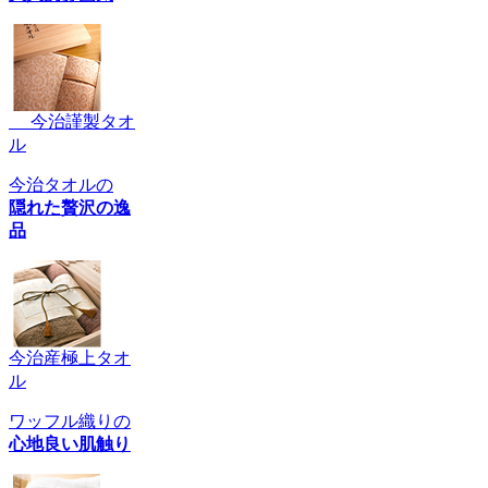
今治謹製タオ
ル
今治タオルの
隠れた贅沢の逸
品
今治産極上タオ
ル
ワッフル織りの
心地良い肌触り