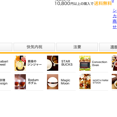
0
シ
カ
商
せ