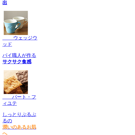
出
ウェッジウ
ッド
パイ職人が作る
サクサク食感
パート・フ
ィユテ
しっとりぷるぷ
るの
潤いのあるお肌
へ