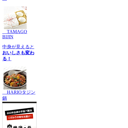
TAMAGO
BIJIN
中身が見えると
おいしさも変わ
る！
HARIOタジン
鍋