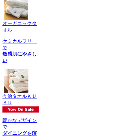
オーガニックタ
オル
ケミカルフリー
で
敏感肌にやさし
い
今治タオルＫＵ
ＳＵ
暖かなデザイン
で
ダイニングを演