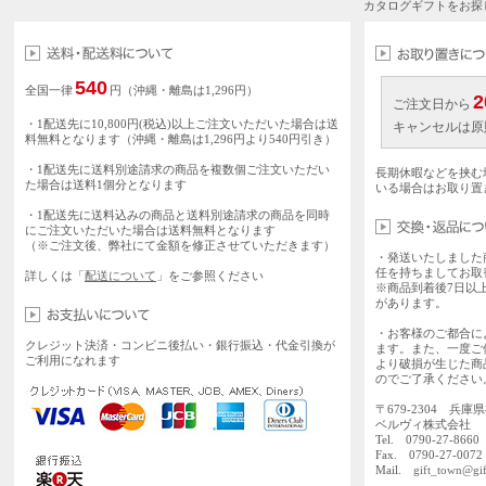
カタログギフトをお探
540
全国一律
円（沖縄・離島は1,296円）
2
ご注文日から
・1配送先に10,800円(税込)以上ご注文いただいた場合は送
キャンセルは原
料無料となります（沖縄・離島は1,296円より540円引き）
・1配送先に送料別途請求の商品を複数個ご注文いただい
長期休暇などを挟む
た場合は送料1個分となります
いる場合はお取り置
・1配送先に送料込みの商品と送料別途請求の商品を同時
にご注文いただいた場合は送料無料となります
（※ご注文後、弊社にて金額を修正させていただきます）
・発送いたしました
任を持ちましてお取
詳しくは「
配送について
」をご参照ください
※商品到着後7日以
があります。
・お客様のご都合に
クレジット決済・コンビニ後払い・銀行振込・代金引換が
ます。また、一度ご
ご利用になれます
より破損が生じた商
のでご了承ください
〒679-2304 兵庫
ベルヴィ株式会社
Tel. 0790-27-86
Fax. 0790-27-0072
Mail.
gift_town@gif