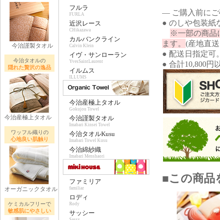
フルラ
― ご購入前に
FURLA
● のしや包装
近沢レース
CHikazawa
※一部の商品
カルバンクライン
ます。
(産地直
今治謹製タオル
Calvin Klein
● 配送日指定可
イヴ・サンローラン
今治タオルの
YvesSaintLaurent
● 合計10,80
隠れた贅沢の逸品
イルムス
ILLUMS
今治産極上タオル
Gokujou Towel
今治産極上タオル
今治謹製タオル
Imabari Kinsei Towel
ワッフル織りの
今治タオルKusu
心地良い肌触り
Imabari Towel Kusu
今治綿紗織
Imabari Menshaori
■この商品
ファミリア
オーガニックタオル
familiar
ロディ
ケミカルフリーで
Rody
敏感肌にやさしい
サッシー
Sassy