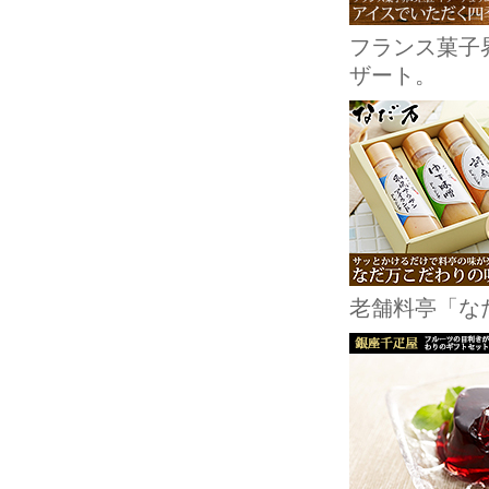
フランス菓子
ザート。
老舗料亭「な