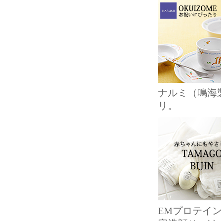
ナルミ（鳴海
リ。
EMプロテイ