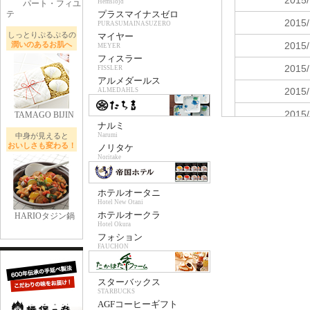
Hemslojd
パート・フィユ
テ
プラスマイナスゼロ
PURASUMAINASUZERO
しっとりぷるぷるの
マイヤー
潤いのあるお肌へ
MEYER
フィスラー
FISSLER
アルメダールス
ALMEDAHLS
TAMAGO BIJIN
ナルミ
中身が見えると
Narumi
おいしさも変わる！
ノリタケ
Noritake
ホテルオータニ
Hotel New Otani
ホテルオークラ
HARIOタジン鍋
Hotel Okura
フォション
FAUCHON
スターバックス
STARBUCKS
AGFコーヒーギフト