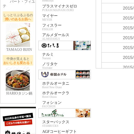
Hemslojd
パート・フィユ
テ
プラスマイナスゼロ
PURASUMAINASUZERO
しっとりぷるぷるの
マイヤー
潤いのあるお肌へ
MEYER
フィスラー
FISSLER
アルメダールス
ALMEDAHLS
TAMAGO BIJIN
ナルミ
中身が見えると
Narumi
おいしさも変わる！
ノリタケ
Noritake
ホテルオータニ
Hotel New Otani
ホテルオークラ
HARIOタジン鍋
Hotel Okura
フォション
FAUCHON
スターバックス
STARBUCKS
AGFコーヒーギフト