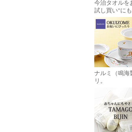
今治タオルを
試し買い"に
ナルミ（鳴海
リ。