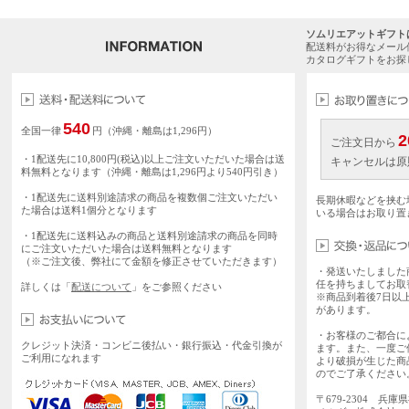
ソムリエアットギフト
配送料がお得なメール
カタログギフトをお探
540
全国一律
円（沖縄・離島は1,296円）
2
ご注文日から
・1配送先に10,800円(税込)以上ご注文いただいた場合は送
キャンセルは原
料無料となります（沖縄・離島は1,296円より540円引き）
・1配送先に送料別途請求の商品を複数個ご注文いただい
長期休暇などを挟む
た場合は送料1個分となります
いる場合はお取り置
・1配送先に送料込みの商品と送料別途請求の商品を同時
にご注文いただいた場合は送料無料となります
（※ご注文後、弊社にて金額を修正させていただきます）
・発送いたしました
任を持ちましてお取
詳しくは「
配送について
」をご参照ください
※商品到着後7日以
があります。
・お客様のご都合に
クレジット決済・コンビニ後払い・銀行振込・代金引換が
ます。また、一度ご
ご利用になれます
より破損が生じた商
のでご了承ください
〒679-2304 兵庫