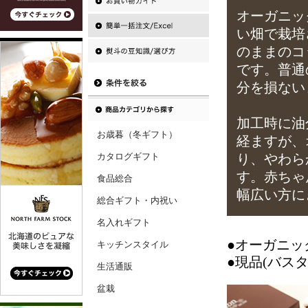
オーガニッ
い畑で栽培
のままのコ
です。普通
分を損ない
加工時に油
お歳暮（冬ギフト）
経ますが、
カタログギフト
り、やわら
す。赤ちゃ
食品総合
幅広い方に
総合ギフト・内祝い
名入れギフト
●オーガニッ
キッチンスタイル
●現品(バスタ
生活通販
盆栽