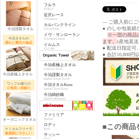
フルラ
FURLA
近沢レース
CHikazawa
― ご購入前に
カルバンクライン
● のしや包装
今治謹製タオル
Calvin Klein
※一部の商品
イヴ・サンローラン
今治タオルの
YvesSaintLaurent
ます。
(産地直
隠れた贅沢の逸品
イルムス
● 配送日指定可
ILLUMS
● 合計10,80
今治産極上タオル
Gokujou Towel
今治産極上タオル
今治謹製タオル
Imabari Kinsei Towel
ワッフル織りの
今治タオルKusu
心地良い肌触り
Imabari Towel Kusu
今治綿紗織
Imabari Menshaori
ファミリア
オーガニックタオル
familiar
ロディ
■この商品
ケミカルフリーで
Rody
敏感肌にやさしい
サッシー
Sassy