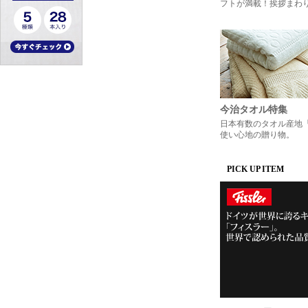
フトが満載！挨拶まわ
今治タオル特集
日本有数のタオル産地
使い心地の贈り物。
PICK UP ITEM