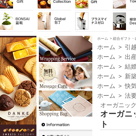
ホーム
>
総合ギフト・
ホーム
>
引越
ホーム
>
出
ホーム
>
結
ホーム
>
新
ホーム
>
快
ホーム
>
法
オーガニッ
オーガニ
ト