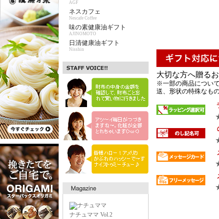
AGF
ネスカフェ
Nescafe Coffee
味の素健康油ギフト
AJINOMOTO
日清健康油ギフト
Nisshin
大切な方へ贈るお
※一部の商品について
送、形状の特殊なもの 
ナチュママ Vol.2