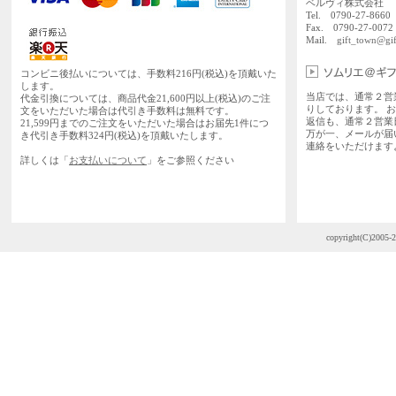
ベルヴィ株式会社
Tel. 0790-27-86
Fax. 0790-27-0072
Mail.
gift_town@gif
コンビニ後払いについては、手数料216円(税込)を頂戴いた
します。
当店では、通常２営
代金引換については、商品代金21,600円以上(税込)のご注
りしております。 
文をいただいた場合は代引き手数料は無料です。
返信も、通常２営業
21,599円までのご注文をいただいた場合はお届先1件につ
万が一、メールが届
き代引き手数料324円(税込)を頂戴いたします。
連絡をいただけます
詳しくは「
お支払いについて
」をご参照ください
copyright(C)2005-2