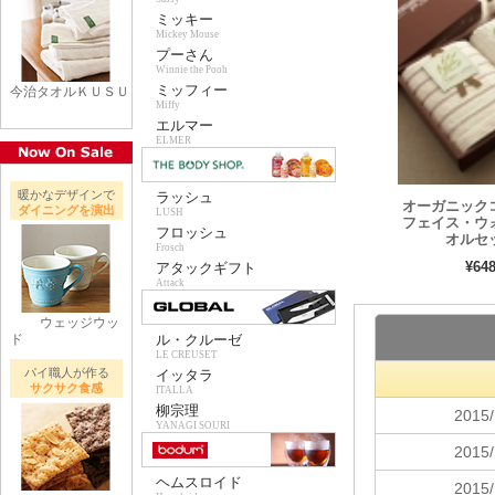
ミッキー
Mickey Mouse
プーさん
Winnie the Pooh
ミッフィー
今治タオルＫＵＳＵ
Miffy
エルマー
ELMER
暖かなデザインで
ラッシュ
オーガニッ
ダイニングを演出
LUSH
フェイス・ウ
フロッシュ
オルセ
Frosch
¥64
アタックギフト
Attack
ウェッジウッ
ド
ル・クルーゼ
LE CREUSET
パイ職人が作る
イッタラ
サクサク食感
ITALLA
柳宗理
YANAGI SOURI
ヘムスロイド