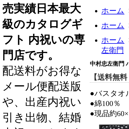
売実績日本最大
ホーム
級のカタログギ
ホーム
フト 内祝いの専
ホーム
左衛門
門店です。
中村忠左衛門 
配送料がお得な
【送料無料
メール便配送版
●バスタオ
や、出産内祝い
●綿100％
●現品約60×
引き出物、結婚