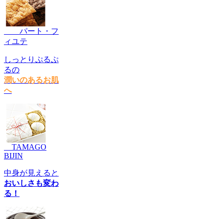
パート・フ
ィユテ
しっとりぷるぷ
るの
潤いのあるお肌
へ
TAMAGO
BIJIN
中身が見えると
おいしさも変わ
る！