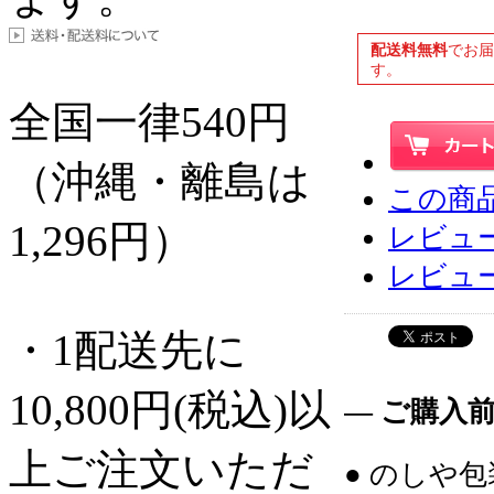
配送料無料
でお
す。
全国一律
540
円
（沖縄・離島は
この商
1,296円）
レビュー
レビュ
・1配送先に
10,800円(税込)以
― ご購入
上ご注文いただ
● のしや