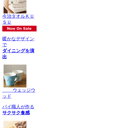
今治タオルＫＵ
ＳＵ
暖かなデザイン
で
ダイニングを演
出
ウェッジウ
ッド
パイ職人が作る
サクサク食感