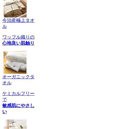
今治産極上タオ
ル
ワッフル織りの
心地良い肌触り
オーガニックタ
オル
ケミカルフリー
で
敏感肌にやさし
い