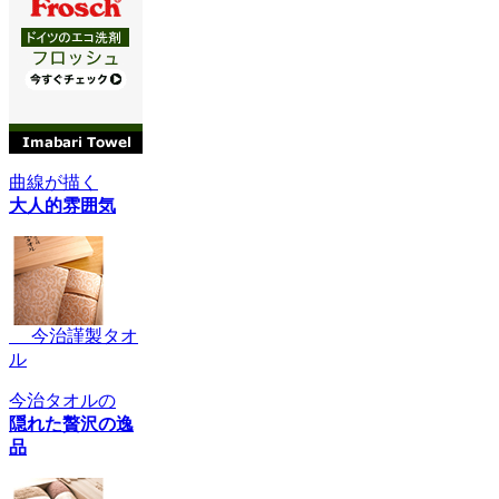
曲線が描く
大人的雰囲気
今治謹製タオ
ル
今治タオルの
隠れた贅沢の逸
品