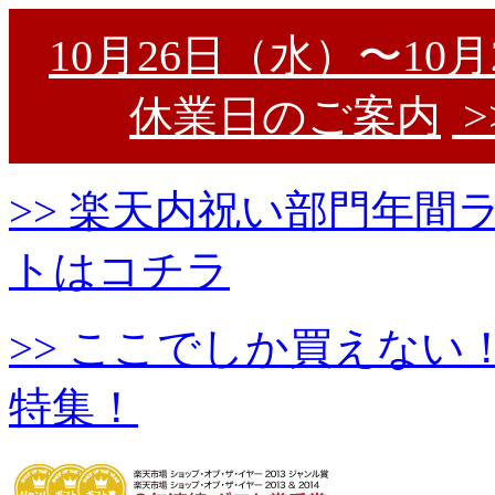
10月26日（水）〜10
休業日のご案内
>
>> 楽天内祝い部門年
トはコチラ
>> ここでしか買えな
特集！