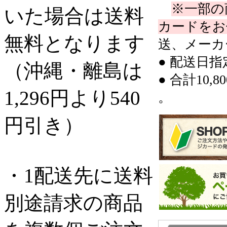
※一部の
いた場合は送料
カードをお
無料となります
送、メーカ
● 配送日
（沖縄・離島は
● 合計10
1,296円より540
。
円引き）
・1配送先に送料
別途請求の商品