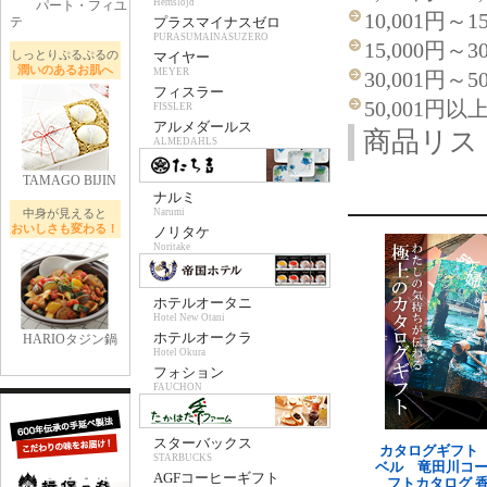
Hemslojd
パート・フィユ
10,001円～1
テ
プラスマイナスゼロ
PURASUMAINASUZERO
15,000円～3
しっとりぷるぷるの
マイヤー
潤いのあるお肌へ
MEYER
30,001円～5
フィスラー
50,001円以
FISSLER
アルメダールス
商品リス
ALMEDAHLS
TAMAGO BIJIN
ナルミ
中身が見えると
Narumi
おいしさも変わる！
ノリタケ
Noritake
ホテルオータニ
Hotel New Otani
ホテルオークラ
HARIOタジン鍋
Hotel Okura
フォション
FAUCHON
スターバックス
カタログギフト
STARBUCKS
ベル 竜田川コー
AGFコーヒーギフト
フトカタログ 