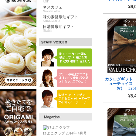
AGF
¥6,
ネスカフェ
Nescafe Coffee
味の素健康油ギフト
AJINOMOTO
日清健康油ギフト
Nisshin
カタログギフト
ューチョイス
お） 52
¥5,
ひよこクラブ 2014年 4月号