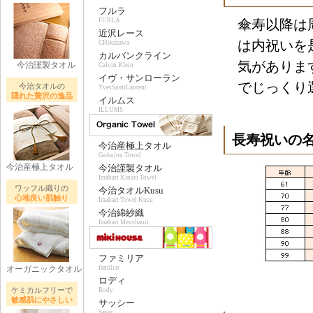
フルラ
FURLA
傘寿以降は
近沢レース
は内祝いを
CHikazawa
カルバンクライン
気がありま
今治謹製タオル
Calvin Klein
イヴ・サンローラン
でじっくり
今治タオルの
YvesSaintLaurent
隠れた贅沢の逸品
イルムス
ILLUMS
長寿祝いの
今治産極上タオル
Gokujou Towel
今治産極上タオル
今治謹製タオル
Imabari Kinsei Towel
ワッフル織りの
今治タオルKusu
心地良い肌触り
Imabari Towel Kusu
今治綿紗織
Imabari Menshaori
ファミリア
オーガニックタオル
familiar
ロディ
ケミカルフリーで
Rody
敏感肌にやさしい
サッシー
Sassy