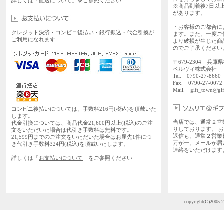
詳しくは「
配送について
」をご参照ください
※商品到着後7日以
があります。
・お客様のご都合に
クレジット決済・コンビニ後払い・銀行振込・代金引換が
ます。また、一度ご
ご利用になれます
より破損が生じた商
のでご了承ください
〒679-2304 兵庫
ベルヴィ株式会社
Tel. 0790-27-86
Fax. 0790-27-0072
Mail.
gift_town@gif
コンビニ後払いについては、手数料216円(税込)を頂戴いた
します。
当店では、通常２営
代金引換については、商品代金21,600円以上(税込)のご注
りしております。 
文をいただいた場合は代引き手数料は無料です。
返信も、通常２営業
21,599円までのご注文をいただいた場合はお届先1件につ
万が一、メールが届
き代引き手数料324円(税込)を頂戴いたします。
連絡をいただけます
詳しくは「
お支払いについて
」をご参照ください
copyright(C)2005-2