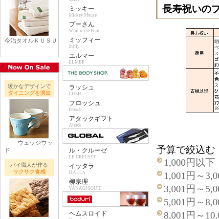
長寿祝いの
ミッキー
Mickey Mouse
プーさん
Winnie the Pooh
ミッフィー
今治タオルＫＵＳＵ
Miffy
エルマー
ELMER
暖かなデザインで
ラッシュ
ダイニングを演出
LUSH
フロッシュ
Frosch
アタックギフト
Attack
ウェッジウッ
予算で絞込む
ド
ル・クルーゼ
LE CREUSET
1,000円以下
パイ職人が作る
イッタラ
サクサク食感
ITALLA
1,001円～3,
柳宗理
3,001円～5,
YANAGI SOURI
5,001円～8,
ヘムスロイド
8,001円～10