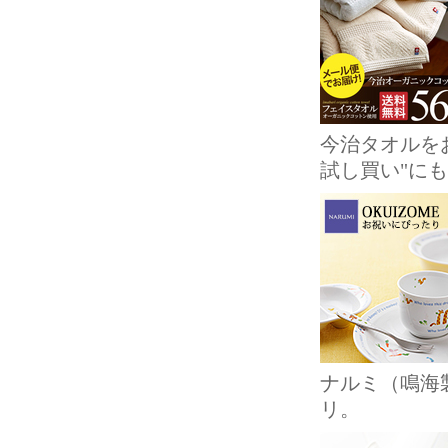
今治タオルを
試し買い"に
ナルミ（鳴海
リ。