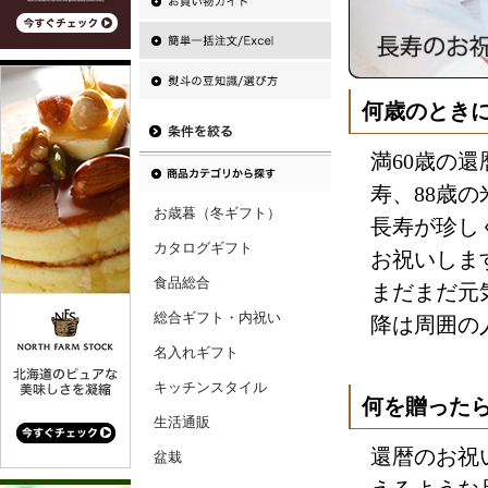
何歳のとき
満60歳の還
寿、88歳
お歳暮（冬ギフト）
長寿が珍し
カタログギフト
お祝いしま
食品総合
まだまだ元
総合ギフト・内祝い
降は周囲の
名入れギフト
キッチンスタイル
何を贈った
生活通販
還暦のお祝
盆栽