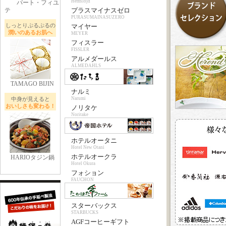
Hemslojd
パート・フィユ
テ
プラスマイナスゼロ
PURASUMAINASUZERO
しっとりぷるぷるの
マイヤー
潤いのあるお肌へ
MEYER
フィスラー
FISSLER
アルメダールス
ALMEDAHLS
TAMAGO BIJIN
ナルミ
中身が見えると
Narumi
おいしさも変わる！
ノリタケ
Noritake
ホテルオータニ
Hotel New Otani
ホテルオークラ
HARIOタジン鍋
Hotel Okura
フォション
FAUCHON
スターバックス
STARBUCKS
AGFコーヒーギフト