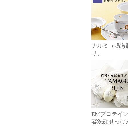
ナルミ（鳴海
リ。
EMプロテイ
容洗顔せっけ