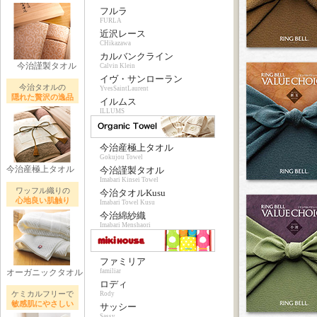
フルラ
FURLA
近沢レース
CHikazawa
カルバンクライン
今治謹製タオル
Calvin Klein
イヴ・サンローラン
今治タオルの
YvesSaintLaurent
隠れた贅沢の逸品
イルムス
ILLUMS
今治産極上タオル
Gokujou Towel
今治産極上タオル
今治謹製タオル
Imabari Kinsei Towel
ワッフル織りの
今治タオルKusu
心地良い肌触り
Imabari Towel Kusu
今治綿紗織
Imabari Menshaori
ファミリア
オーガニックタオル
familiar
ロディ
ケミカルフリーで
Rody
敏感肌にやさしい
サッシー
Sassy