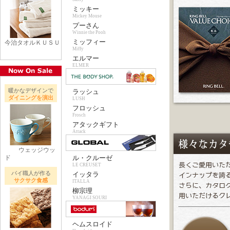
ミッキー
Mickey Mouse
プーさん
Winnie the Pooh
ミッフィー
今治タオルＫＵＳＵ
Miffy
エルマー
ELMER
暖かなデザインで
ラッシュ
ダイニングを演出
LUSH
フロッシュ
Frosch
アタックギフト
Attack
ウェッジウッ
ド
ル・クルーゼ
LE CREUSET
パイ職人が作る
イッタラ
サクサク食感
ITALLA
柳宗理
YANAGI SOURI
ヘムスロイド