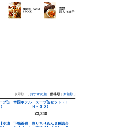
表示順：[
おすすめ順
|
価格順
|
新着順
]
ープ缶
帝国ホテル スープ缶セット（Ｉ
０）
Ｈ－３０）
¥3,240
【冷凍
下鴨茶寮 彩りちりめん３種詰合