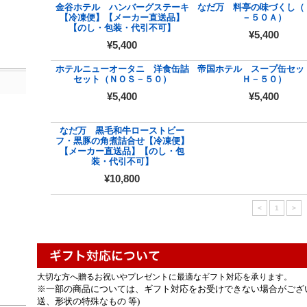
金谷ホテル ハンバーグステーキ
なだ万 料亭の味づくし（
【冷凍便】【メーカー直送品】
－５０Ａ）
【のし・包装・代引不可】
¥5,400
¥5,400
ホテルニューオータニ 洋食缶詰
帝国ホテル スープ缶セッ
セット（ＮＯＳ－５０）
Ｈ－５０）
¥5,400
¥5,400
なだ万 黒毛和牛ローストビー
フ・黒豚の角煮詰合せ【冷凍便】
【メーカー直送品】【のし・包
装・代引不可】
¥10,800
<
1
>
大切な方へ贈るお祝いやプレゼントに最適なギフト対応を承ります。
※一部の商品については、ギフト対応をお受けできない場合がござ
送、形状の特殊なもの 等)