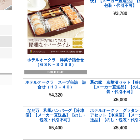
便】【メーカー直送品】【
包装・代引不可】
¥3,780
ホテルオークラ 洋菓子詰合せ
（ＧＳＫ－３０ＳＳ）
SOLD OUT
ホテルオークラ スープ缶詰 詰
蔦の家 京華漬セット【冷
合せ（ＨＯ－４０）
【メーカー直送品】【の
装・代引不可】
¥4,320
¥5,000
なだ万 和風ハンバーグ【冷凍
ホテルオークラ グラタン
便】【メーカー直送品】【のし・
アセット【冷凍便】【メー
包装・代引不可】
送品】【のし・包装・代引
¥5,400
¥5,400