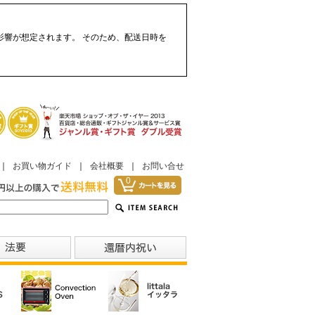
影響が想定されます。 そのため、配送日時を
｜
お買い物ガイド
｜
会社概要
｜
お問い合せ
0