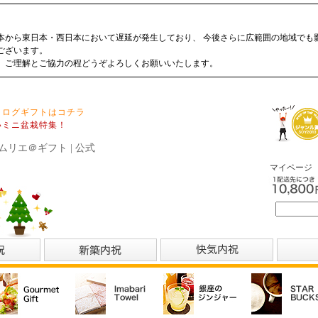
本から東日本・西日本において遅延が発生しており、 今後さらに広範囲の地域でも
ございます。
、ご理解とご協力の程どうぞよろしくお願いいたします。
タログギフトはコチラ
いミニ盆栽特集！
ムリエ＠ギフト | 公式
マイページ