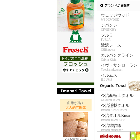
ウェッジウッド
WEDGWOOD
ジバンシー
GIVENCHY
フルラ
FURLA
近沢レース
CHikazawa
カルバンクライン
Calvin Klein
イヴ・サンローラン
YvesSaintLaurent
イルムス
ILLUMS
今治産極上タオル
Gokujou Towel
曲線が描く
今治謹製タオル
大人的雰囲気
Imabari Kinsei Towel
今治タオルKusu
Imabari Towel Kusu
今治綿紗織
Imabari Menshaori