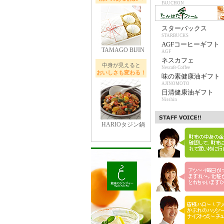
FAUCHON
スターバックス
STARBUCKS
AGFコーヒーギフト
TAMAGO BIJIN
AGF
ネスカフェ
中身が見えると
Nescafe Coffee
おいしさも変わる！
味の素健康油ギフト
AJINOMOTO
日清健康油ギフト
Nisshin
HARIOタジン鍋