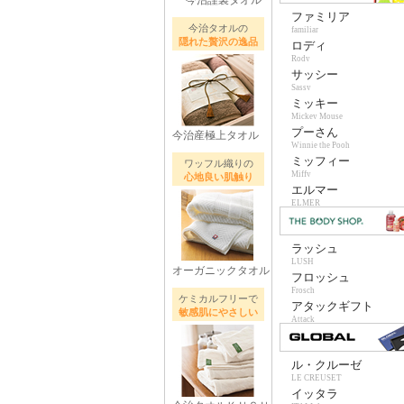
今治謹製タオル
ファミリア
今治タオルの
familiar
隠れた贅沢の逸品
ロディ
Rody
サッシー
Sassy
ミッキー
Mickey Mouse
プーさん
今治産極上タオル
Winnie the Pooh
ミッフィー
ワッフル織りの
Miffy
心地良い肌触り
エルマー
ELMER
ラッシュ
LUSH
オーガニックタオル
フロッシュ
Frosch
ケミカルフリーで
アタックギフト
敏感肌にやさしい
Attack
ル・クルーゼ
LE CREUSET
イッタラ