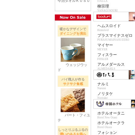
今治タオルＫＵＳＵ
ITALLA
柳宗理
YANAGI SOURI
ヘムスロイド
暖かなデザインで
Hemslojd
ダイニングを演出
プラスマイナスゼロ
PURASUMAINASUZERO
マイヤー
MEYER
フィスラー
FISSLER
アルメダールス
ウェッジウッ
ALMEDAHLS
ド
パイ職人が作る
ナルミ
サクサク食感
Narumi
ノリタケ
Noritake
ホテルオータニ
パート・フィユ
Hotel New Otani
テ
ホテルオークラ
Hotel Okura
しっとりぷるぷるの
フォション
潤いのあるお肌へ