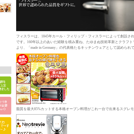
フィスラーは、1845年カール・フィリップ・フィスラーによって創設さ
です。160年以上のあいだ経験を積み重ね、たゆまぬ技術革新とクラフ
より、「made in Germany」の代表格たるキッチンウェアと
脂質を最大85%カットする本格オーブン料理がこれ一台で出来るスグレ