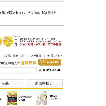
影響が想定されます。 そのため、配送日時を
｜
お買い物ガイド
｜
会社概要
｜
お問い合せ
0