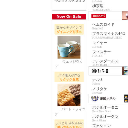
今治タオルＫＵＳＵ
ITALLA
柳宗理
YANAGI SOURI
ヘムスロイド
暖かなデザインで
Hemslojd
ダイニングを演出
プラスマイナスゼロ
PURASUMAINASUZERO
マイヤー
MEYER
フィスラー
FISSLER
アルメダールス
ウェッジウッ
ALMEDAHLS
ド
パイ職人が作る
ナルミ
サクサク食感
Narumi
ノリタケ
Noritake
ホテルオータニ
パート・フィユ
Hotel New Otani
テ
ホテルオークラ
Hotel Okura
しっとりぷるぷるの
フォション
潤いのあるお肌へ