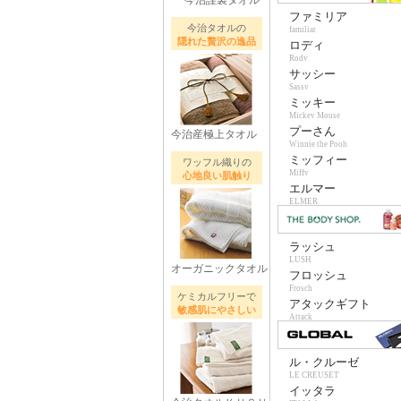
今治謹製タオル
ファミリア
今治タオルの
familiar
隠れた贅沢の逸品
ロディ
Rody
サッシー
Sassy
ミッキー
Mickey Mouse
プーさん
今治産極上タオル
Winnie the Pooh
ミッフィー
ワッフル織りの
Miffy
心地良い肌触り
エルマー
ELMER
ラッシュ
LUSH
オーガニックタオル
フロッシュ
Frosch
ケミカルフリーで
アタックギフト
敏感肌にやさしい
Attack
ル・クルーゼ
LE CREUSET
イッタラ