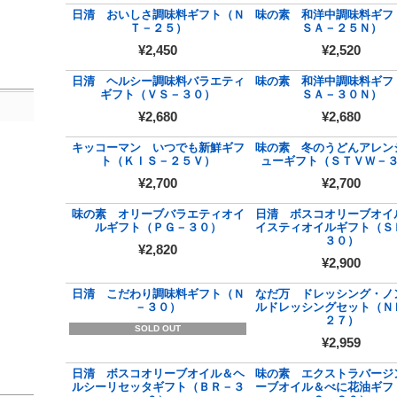
日清 おいしさ調味料ギフト（Ｎ
味の素 和洋中調味料ギフ
Ｔ－２５）
ＳＡ－２５Ｎ）
¥2,450
¥2,520
日清 ヘルシー調味料バラエティ
味の素 和洋中調味料ギフ
ギフト（ＶＳ－３０）
ＳＡ－３０Ｎ）
¥2,680
¥2,680
キッコーマン いつでも新鮮ギフ
味の素 冬のうどんアレン
ト（ＫＩＳ－２５Ｖ）
ューギフト（ＳＴＶＷ－
¥2,700
¥2,700
味の素 オリーブバラエティオイ
日清 ボスコオリーブオイ
ルギフト（ＰＧ－３０）
イスティオイルギフト（Ｓ
３０）
¥2,820
¥2,900
日清 こだわり調味料ギフト（Ｎ
なだ万 ドレッシング・ノ
－３０）
ルドレッシングセット（Ｎ
２７）
SOLD OUT
¥2,959
日清 ボスコオリーブオイル＆ヘ
味の素 エクストラバージ
ルシーリセッタギフト（ＢＲ－３
ーブオイル＆べに花油ギフ