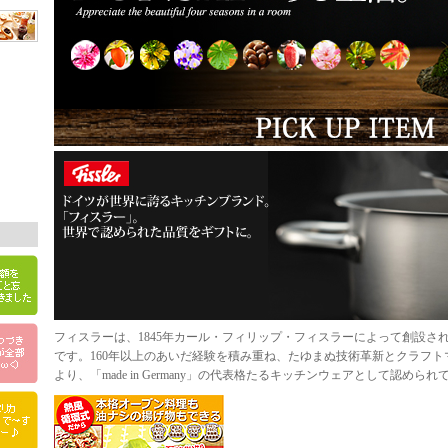
フィスラーは、1845年カール・フィリップ・フィスラーによって創設さ
です。160年以上のあいだ経験を積み重ね、たゆまぬ技術革新とクラフ
より、「made in Germany」の代表格たるキッチンウェアと