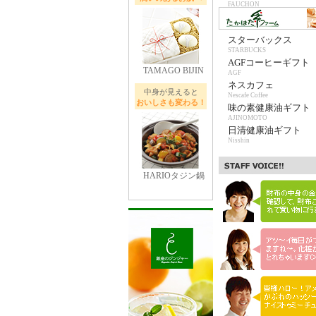
FAUCHON
スターバックス
STARBUCKS
AGFコーヒーギフト
TAMAGO BIJIN
AGF
ネスカフェ
中身が見えると
Nescafe Coffee
おいしさも変わる！
味の素健康油ギフト
AJINOMOTO
日清健康油ギフト
Nisshin
HARIOタジン鍋