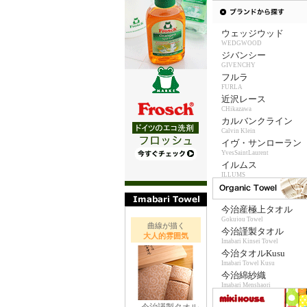
ウェッジウッド
WEDGWOOD
ジバンシー
GIVENCHY
フルラ
FURLA
近沢レース
CHikazawa
カルバンクライン
Calvin Klein
イヴ・サンローラン
YvesSaintLaurent
イルムス
ILLUMS
今治産極上タオル
Gokujou Towel
曲線が描く
今治謹製タオル
大人的雰囲気
Imabari Kinsei Towel
今治タオルKusu
Imabari Towel Kusu
今治綿紗織
Imabari Menshaori