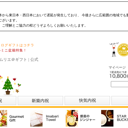
本から東日本・西日本において遅延が発生しており、 今後さらに広範囲の地域でも
ございます。
、ご理解とご協力の程どうぞよろしくお願いいたします。
タログギフトはコチラ
いミニ盆栽特集！
ムリエ＠ギフト | 公式
マイページ