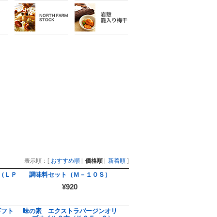
表示順：[
おすすめ順
|
価格順
|
新着順
]
（ＬＰ
調味料セット（Ｍ－１０Ｓ）
¥920
ギフト
味の素 エクストラバージンオリ