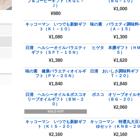
プ＆コーヒーギフト（ＫＧＣ－
（ＢＧ－１０）
Ｊ）
¥1,000
¥980
キッコーマン いつでも新鮮ギフ
味の素 バラエティ調味料
ト（ＫＩ－１０）
（Ａ－１５）
¥1,080
¥1,300
日清 ヘルシーオイルバラエティ
ヒゲタ 本膳ギフト（Ｈ
ギフト（ＳＰＴ－１５Ｎ）
５）
¥1,380
¥1,620
味の素 健康バラエティオイルギ
日清 おいしさ調味料ギフ
フト（ＰＶ－２０Ｎ）
Ｔ－２０）
¥1,840
¥1,840
日清 ヘルシーオイル＆ボスコオ
ボスコ オリーブオイル
リーブオイルギフト（ＢＭ－２
（ＢＧ－２０）
０）
¥2,060
SOLD OUT
キッコーマン いつでも新鮮ギフ
キッコーマン 特選丸大豆
ト（ＫＩＳ－２０）
ゆセット（ＫＮＢ－２
¥2,160
¥2,160