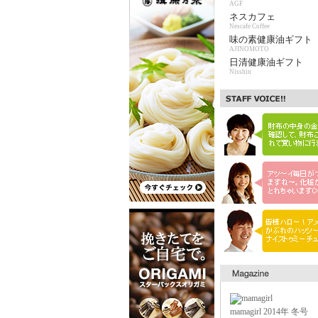
AGF
ネスカフェ
Nescafe Coffee
味の素健康油ギフト
AJINOMOTO
日清健康油ギフト
Nisshin
mamagirl 2014年 冬号