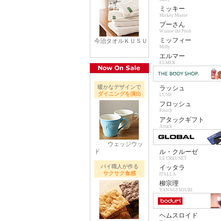
ミッキー
Mickey Mouse
プーさん
Winnie the Pooh
ミッフィー
今治タオルＫＵＳＵ
Miffy
エルマー
ELMER
暖かなデザインで
ラッシュ
ダイニングを演出
LUSH
フロッシュ
Frosch
アタックギフト
Attack
ウェッジウッ
ド
ル・クルーゼ
LE CREUSET
パイ職人が作る
イッタラ
サクサク食感
ITALLA
柳宗理
YANAGI SOURI
ヘムスロイド