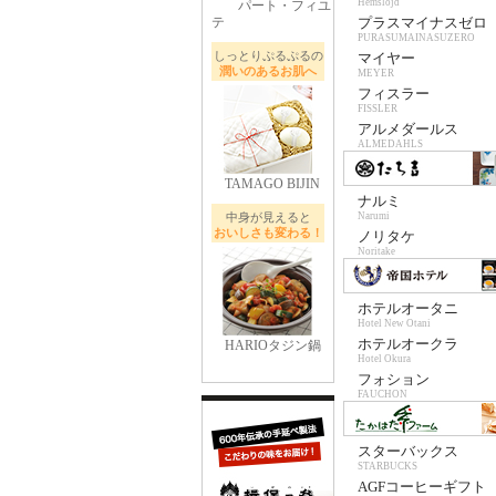
Hemslojd
パート・フィユ
テ
プラスマイナスゼロ
PURASUMAINASUZERO
しっとりぷるぷるの
マイヤー
潤いのあるお肌へ
MEYER
フィスラー
FISSLER
アルメダールス
ALMEDAHLS
TAMAGO BIJIN
ナルミ
中身が見えると
Narumi
おいしさも変わる！
ノリタケ
Noritake
ホテルオータニ
Hotel New Otani
ホテルオークラ
HARIOタジン鍋
Hotel Okura
フォション
FAUCHON
スターバックス
STARBUCKS
AGFコーヒーギフト