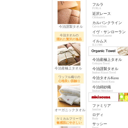
フルラ
FURLA
近沢レース
CHikazawa
カルバンクライン
今治謹製タオル
Calvin Klein
イヴ・サンローラン
今治タオルの
YvesSaintLaurent
隠れた贅沢の逸品
イルムス
ILLUMS
今治産極上タオル
Gokujou Towel
今治産極上タオル
今治謹製タオル
Imabari Kinsei Towel
ワッフル織りの
今治タオルKusu
心地良い肌触り
Imabari Towel Kusu
今治綿紗織
Imabari Menshaori
ファミリア
オーガニックタオル
familiar
ロディ
ケミカルフリーで
Rody
敏感肌にやさしい
サッシー
Sassy