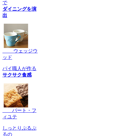
で
ダイニングを演
出
ウェッジウ
ッド
パイ職人が作る
サクサク食感
パート・フ
ィユテ
しっとりぷるぷ
るの