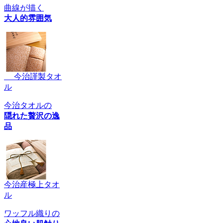
曲線が描く
大人的雰囲気
今治謹製タオ
ル
今治タオルの
隠れた贅沢の逸
品
今治産極上タオ
ル
ワッフル織りの