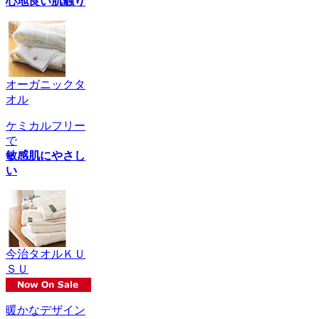
心地良い肌触り
オーガニックタ
オル
ケミカルフリー
で
敏感肌にやさし
い
今治タオルＫＵ
ＳＵ
暖かなデザイン