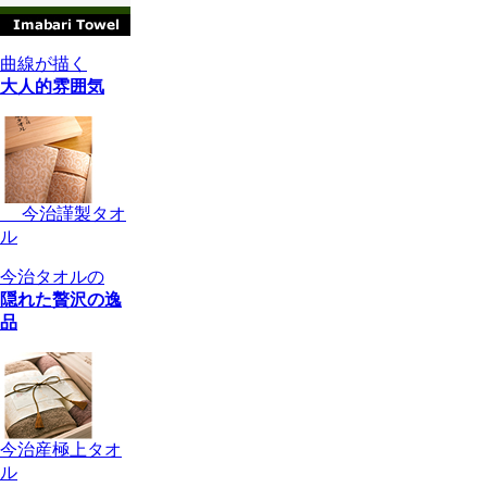
曲線が描く
大人的雰囲気
今治謹製タオ
ル
今治タオルの
隠れた贅沢の逸
品
今治産極上タオ
ル