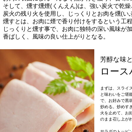
そして、燻す燻煙(くんえん)は、強い炭火で乾
炭火の残り火を使用し、じっくりとお肉を燻(いぶ
燻すとは、お肉に煙で香り付けをするという工
じっくりと燻す事で、お肉に独特の深い風味が
香ばしく、風味の良い仕上がりとなる。
芳醇な味
ロース
まずは、スライ
と味わいをご堪
で、お好みで黒
炒める。炒めす
火を止めて、お
のまま召し上が
サラダのトッピ