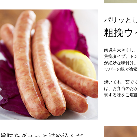
パリッと
粗挽ウ
肉塊を大きくし
荒挽タイプ。ト
が絶妙な味付け
ッパーの味が食
焼いても、茹で
は、お弁当のおか
賛する味をご堪
旨味をぎゅっと詰め込んだ