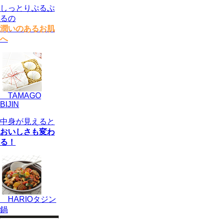
しっとりぷるぷ
るの
潤いのあるお肌
へ
TAMAGO
BIJIN
中身が見えると
おいしさも変わ
る！
HARIOタジン
鍋