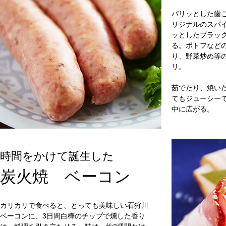
パリッとした歯
リジナルのスパ
ッとしたブラッ
る。ポトフなど
り、野菜炒め等
リ。
茹でたり、焼い
てもジューシー
中に広がる。
時間をかけて誕生した
炭火焼 ベーコン
カリカリで食べると、とっても美味しい石狩川
ベーコンに、3日間白樺のチップで燻した香り