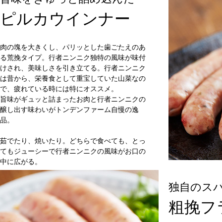
ピルカウインナー
肉の塊を大きくし、パリッとした歯ごたえのあ
る荒挽タイプ。行者ニンニク独特の風味が味付
けされ、美味しさを引き立てる。行者ニンニク
は昔から、栄養食として重宝していた山菜なの
で、疲れている時には特にオススメ。
旨味がギュッと詰まったお肉と行者ニンニクの
醸し出す味わいがトンデンファーム自慢の逸
品。
茹でたり、焼いたり。どちらで食べても、とっ
てもジューシーで行者ニンニクの風味がお口の
中に広がる。
独自のス
粗挽フ