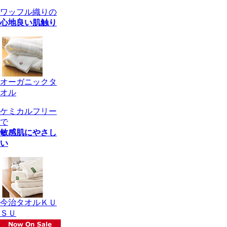
ワッフル織りの
心地良い肌触り
オーガニックタ
オル
ケミカルフリー
で
敏感肌にやさし
い
今治タオルＫＵ
ＳＵ