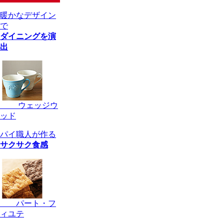
暖かなデザイン
で
ダイニングを演
出
ウェッジウ
ッド
パイ職人が作る
サクサク食感
パート・フ
ィユテ