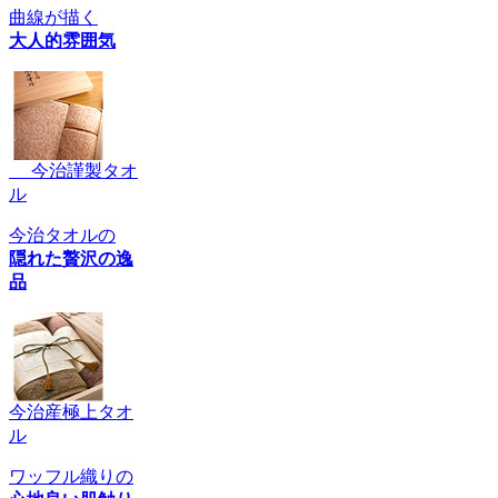
曲線が描く
大人的雰囲気
今治謹製タオ
ル
今治タオルの
隠れた贅沢の逸
品
今治産極上タオ
ル
ワッフル織りの