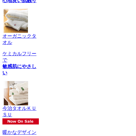
心地良い肌触り
オーガニックタ
オル
ケミカルフリー
で
敏感肌にやさし
い
今治タオルＫＵ
ＳＵ
暖かなデザイン