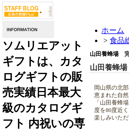
ホーム
>
食品
ソムリエアット
山田養蜂場 
ギフトは、カタ
山田養蜂場
ログギフトの販
岡山県の北部
売実績日本最大
恵まれた自然
「山田養蜂場
級のカタログギ
度を80度近
楽しみいただ
フト 内祝いの専