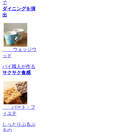
で
ダイニングを演
出
ウェッジウ
ッド
パイ職人が作る
サクサク食感
パート・フ
ィユテ
しっとりぷるぷ
るの