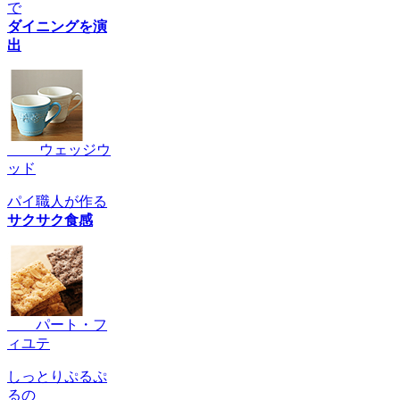
で
ダイニングを演
出
ウェッジウ
ッド
パイ職人が作る
サクサク食感
パート・フ
ィユテ
しっとりぷるぷ
るの