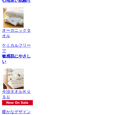
心地良い肌触り
オーガニックタ
オル
ケミカルフリー
で
敏感肌にやさし
い
今治タオルＫＵ
ＳＵ
暖かなデザイン