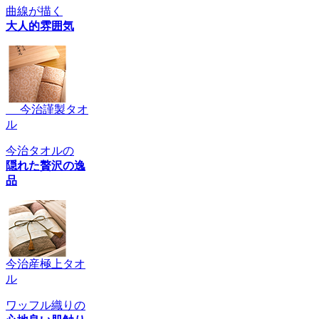
曲線が描く
大人的雰囲気
今治謹製タオ
ル
今治タオルの
隠れた贅沢の逸
品
今治産極上タオ
ル
ワッフル織りの