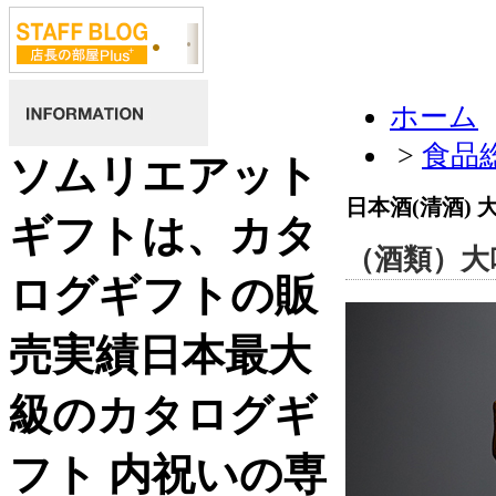
ホーム
>
食品
ソムリエアット
日本酒(清酒)
ギフトは、カタ
（酒類）大
ログギフトの販
売実績日本最大
級のカタログギ
フト 内祝いの専