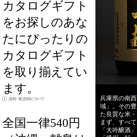
カタログギフト
をお探しのあな
たにぴったりの
カタログギフト
を取り揃えてい
ます。
兵庫県の南西
域」。その豊
た良質な米・
全国一律
540
円
まず、すべて
「大吟醸酒」