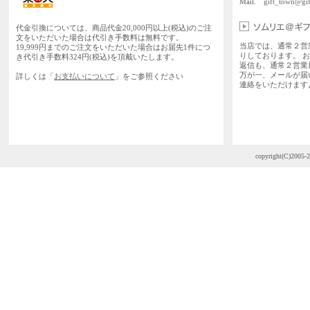
Mail.
gift_town@gif
代金引換については、商品代金20,000円以上(税込)のご注
文をいただいた場合は代引き手数料は無料です。
当店では、通常２営
19,999円までのご注文をいただいた場合はお届先1件につ
りしております。 
き代引き手数料324円(税込)を頂戴いたします。
返信も、通常２営業
万が一、メールが届
詳しくは「
お支払いについて
」をご参照ください
連絡をいただけます
copyright(C)2005-2