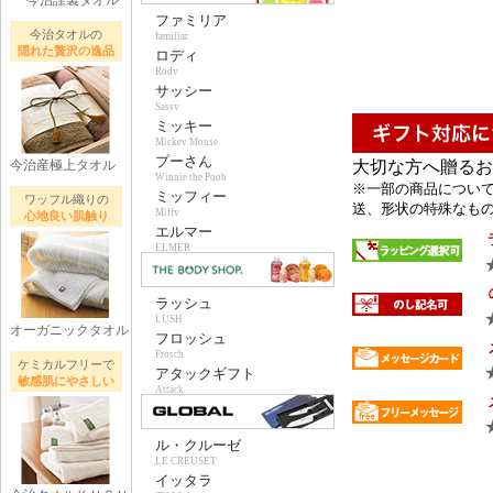
今治謹製タオル
ファミリア
今治タオルの
familiar
隠れた贅沢の逸品
ロディ
Rody
サッシー
Sassy
ミッキー
Mickey Mouse
プーさん
今治産極上タオル
大切な方へ贈るお
Winnie the Pooh
※一部の商品について
ミッフィー
ワッフル織りの
送、形状の特殊なもの 
Miffy
心地良い肌触り
エルマー
ELMER
ラッシュ
LUSH
オーガニックタオル
フロッシュ
Frosch
ケミカルフリーで
アタックギフト
敏感肌にやさしい
Attack
ル・クルーゼ
LE CREUSET
イッタラ