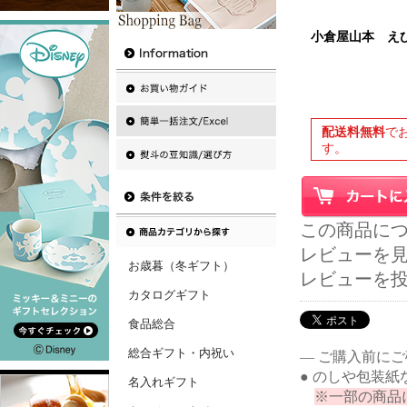
小倉屋山本 え
配送料無料
で
す。
この商品に
レビューを見る
お歳暮（冬ギフト）
レビューを
カタログギフト
食品総合
総合ギフト・内祝い
― ご購入前に
● のしや包装
名入れギフト
※一部の商品