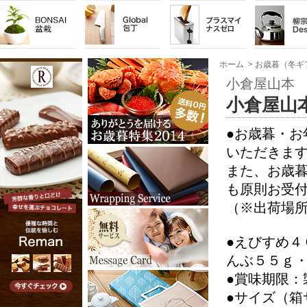
ホーム
>
お歳暮（冬ギ
小倉屋山本
小倉屋山
●お歳暮・
いただきま
また、お歳
も原則お受
（※出荷場
●えびすめ
んぶ５５ｇ
●賞味期限：製
●サイズ（箱サイ