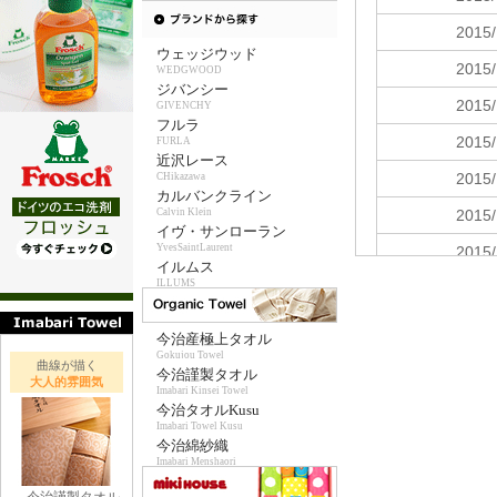
ウェッジウッド
WEDGWOOD
ジバンシー
GIVENCHY
フルラ
FURLA
近沢レース
CHikazawa
カルバンクライン
Calvin Klein
イヴ・サンローラン
YvesSaintLaurent
イルムス
ILLUMS
今治産極上タオル
Gokujou Towel
曲線が描く
今治謹製タオル
大人的雰囲気
Imabari Kinsei Towel
今治タオルKusu
Imabari Towel Kusu
今治綿紗織
Imabari Menshaori