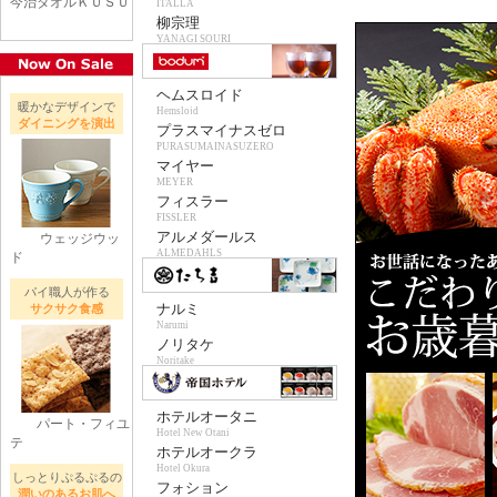
今治タオルＫＵＳＵ
ITALLA
柳宗理
YANAGI SOURI
ヘムスロイド
暖かなデザインで
Hemslojd
ダイニングを演出
プラスマイナスゼロ
PURASUMAINASUZERO
マイヤー
MEYER
フィスラー
FISSLER
アルメダールス
ウェッジウッ
ALMEDAHLS
ド
パイ職人が作る
ナルミ
サクサク食感
Narumi
ノリタケ
Noritake
ホテルオータニ
パート・フィユ
Hotel New Otani
テ
ホテルオークラ
Hotel Okura
しっとりぷるぷるの
フォション
潤いのあるお肌へ