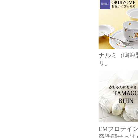
ナルミ（鳴海
リ。
EMプロテイ
容洗顔せっけ