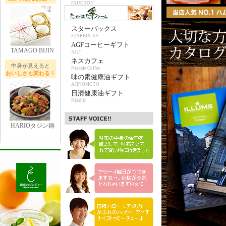
FAUCHON
スターバックス
STARBUCKS
AGFコーヒーギフト
TAMAGO BIJIN
AGF
ネスカフェ
中身が見えると
Nescafe Coffee
おいしさも変わる！
味の素健康油ギフト
AJINOMOTO
日清健康油ギフト
Nisshin
HARIOタジン鍋