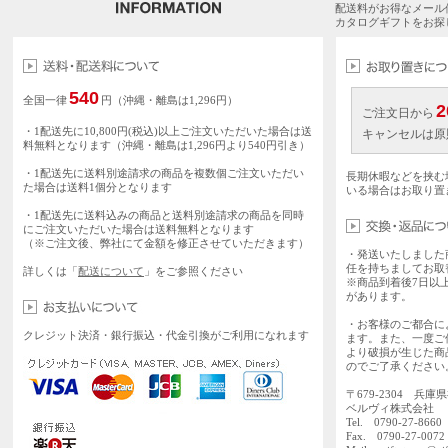
配送料がお得なメール
カタログギフトをお探
540
全国一律
円（沖縄・離島は1,296円）
2
ご注文日から
・1配送先に10,800円(税込)以上ご注文いただいた場合は送
キャンセルは原
料無料となります（沖縄・離島は1,296円より540円引き）
・1配送先に送料別途請求の商品を複数個ご注文いただい
長期休暇などを挟む
た場合は送料1個分となります
いる場合はお取り置
・1配送先に送料込みの商品と送料別途請求の商品を同時
にご注文いただいた場合は送料無料となります
（※ご注文後、弊社にて金額を修正させていただきます）
・発送いたしました
任を持ちましてお取
詳しくは「
配送について
」をご参照ください
※商品到着後7日以
があります。
・お客様のご都合に
クレジット決済・銀行振込・代金引換がご利用になれます
ます。また、一度ご
より破損が生じた商
のでご了承ください
〒679-2304 兵庫
ベルヴィ株式会社
Tel. 0790-27-86
Fax. 0790-27-0072