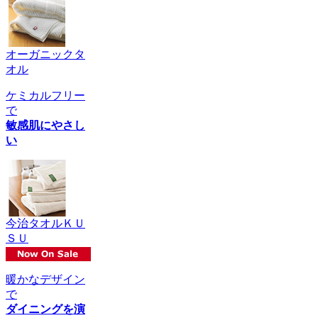
オーガニックタ
オル
ケミカルフリー
で
敏感肌にやさし
い
今治タオルＫＵ
ＳＵ
暖かなデザイン
で
ダイニングを演