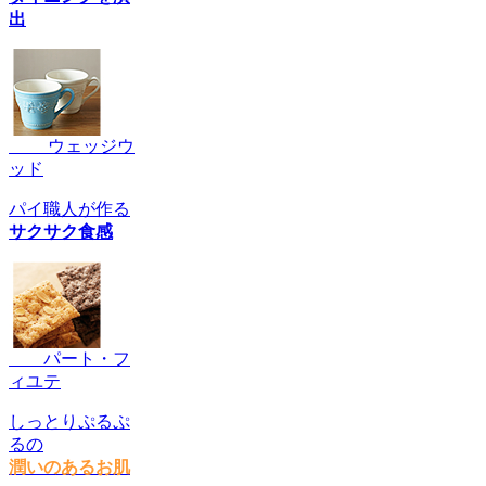
出
ウェッジウ
ッド
パイ職人が作る
サクサク食感
パート・フ
ィユテ
しっとりぷるぷ
るの
潤いのあるお肌