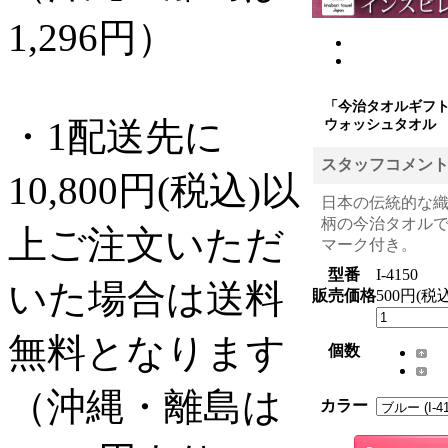
1,296円）
「今治タオルギフ
・1配送先に
ウォッシュタオル
スタッフコメン
10,800円(税込)以
日本の伝統的な
柄の今治タオル
上ご注文いただ
マーク付き。
型番
I-4150
いた場合は送料
販売価格
500円(税込
無料となります
個数
（沖縄・離島は
カラー