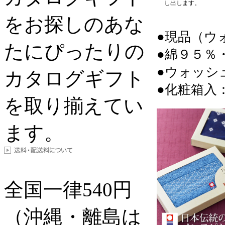
し出します。
をお探しのあな
●現品（ウ
たにぴったりの
●綿９５％
●ウォッシ
カタログギフト
●化粧箱入：12
を取り揃えてい
ます。
全国一律
540
円
（沖縄・離島は