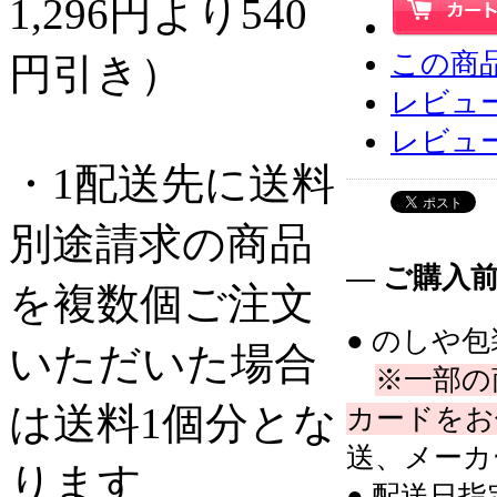
1,296円より540
この商
円引き）
レビュー
レビュ
・1配送先に送料
別途請求の商品
― ご購入
を複数個ご注文
● のしや
いただいた場合
※一部の
は送料1個分とな
カードをお
送、メーカ
ります
● 配送日