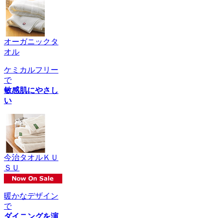
オーガニックタ
オル
ケミカルフリー
で
敏感肌にやさし
い
今治タオルＫＵ
ＳＵ
暖かなデザイン
で
ダイニングを演