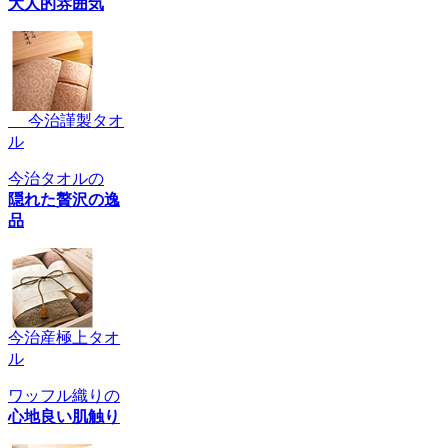
大人的雰囲気
今治謹製タオ
ル
今治タオルの
隠れた贅沢の逸
品
今治産極上タオ
ル
ワッフル織りの
心地良い肌触り