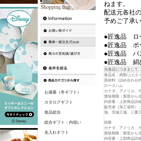
ねます。
配送元各社
予めご了承
●匠逸品 ロー
●匠逸品 ポ
●匠逸品 パ
●匠逸品 絹
当食品につきまして
食品名：肉類/ぶた/[ハ
原材料（詰め合わせ
ロースハム
カナダ、アメリカ、
お歳暮（冬ギフト）
賞味期限：製造から冷
内容量：上部商品詳
カタログギフト
販売者（加工場所）
食品総合
場、茨城工場、三重
総合ギフト・内祝い
焼豚
カナダ、アメリカ、
名入れギフト
賞味期限：製造から冷
内容量：上部商品詳