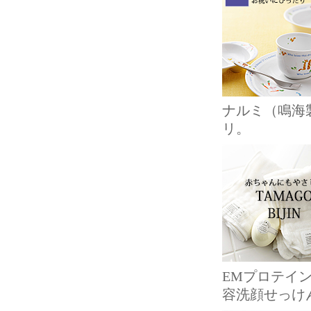
ナルミ（鳴海
リ。
EMプロテイ
容洗顔せっけ