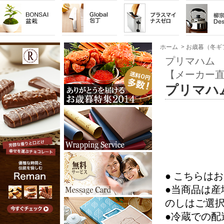
ホーム
>
お歳暮（冬ギ
プリマハム 
【メーカー
プリマハ
● こちらは
●当商品は
のしはご選
●冷蔵での