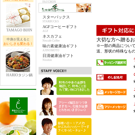
FAUCHON
スターバックス
STARBUCKS
AGFコーヒーギフト
TAMAGO BIJIN
AGF
ネスカフェ
大切な方へ贈るお
中身が見えると
Nescafe Coffee
おいしさも変わる！
※一部の商品について
味の素健康油ギフト
AJINOMOTO
送、形状の特殊なもの 
日清健康油ギフト
Nisshin
HARIOタジン鍋