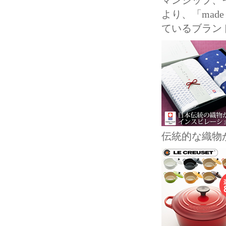
マンシップ、
より、「mad
ているブ
伝統的な織物