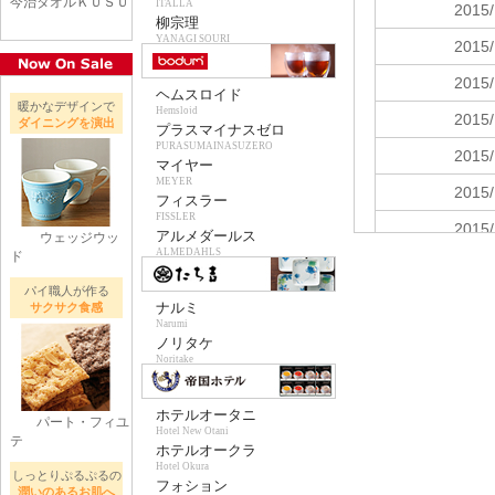
今治タオルＫＵＳＵ
ITALLA
柳宗理
YANAGI SOURI
ヘムスロイド
暖かなデザインで
Hemslojd
ダイニングを演出
プラスマイナスゼロ
PURASUMAINASUZERO
マイヤー
MEYER
フィスラー
FISSLER
アルメダールス
ウェッジウッ
ALMEDAHLS
ド
パイ職人が作る
ナルミ
サクサク食感
Narumi
ノリタケ
Noritake
ホテルオータニ
パート・フィユ
Hotel New Otani
テ
ホテルオークラ
Hotel Okura
しっとりぷるぷるの
フォション
潤いのあるお肌へ