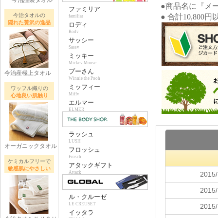
今治謹製タオル
●商品名に『メ
ファミリア
今治タオルの
● 合計10,80
familiar
隠れた贅沢の逸品
ロディ
Rody
サッシー
Sassy
ミッキー
Mickey Mouse
プーさん
今治産極上タオル
Winnie the Pooh
ミッフィー
ワッフル織りの
Miffy
心地良い肌触り
エルマー
ELMER
ラッシュ
LUSH
オーガニックタオル
フロッシュ
Frosch
ケミカルフリーで
アタックギフト
敏感肌にやさしい
Attack
ル・クルーゼ
LE CREUSET
イッタラ