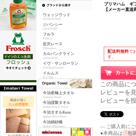
プリマハム ギ
【メーカー直送
ウェッジウッド
WEDGWOOD
ジバンシー
GIVENCHY
フルラ
FURLA
近沢レース
CHikazawa
配送料無料
で
カルバンクライン
す。
Calvin Klein
イヴ・サンローラン
YvesSaintLaurent
イルムス
ILLUMS
この商品に
レビューを見る
今治産極上タオル
Gokujou Towel
レビューを
曲線が描く
今治謹製タオル
大人的雰囲気
Imabari Kinsei Towel
今治タオルKusu
Imabari Towel Kusu
今治綿紗織
― ご購入前に
Imabari Menshaori
●本商品は
「包