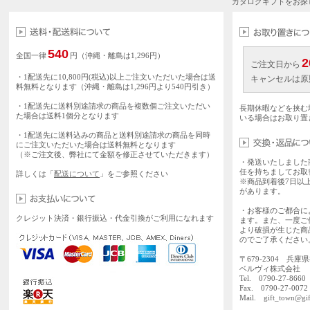
カタログギフトをお探
540
全国一律
円（沖縄・離島は1,296円）
2
ご注文日から
・1配送先に10,800円(税込)以上ご注文いただいた場合は送
キャンセルは原
料無料となります（沖縄・離島は1,296円より540円引き）
・1配送先に送料別途請求の商品を複数個ご注文いただい
長期休暇などを挟む
た場合は送料1個分となります
いる場合はお取り置
・1配送先に送料込みの商品と送料別途請求の商品を同時
にご注文いただいた場合は送料無料となります
（※ご注文後、弊社にて金額を修正させていただきます）
・発送いたしました
任を持ちましてお取
詳しくは「
配送について
」をご参照ください
※商品到着後7日以
があります。
・お客様のご都合に
クレジット決済・銀行振込・代金引換がご利用になれます
ます。また、一度ご
より破損が生じた商
のでご了承ください
〒679-2304 兵庫
ベルヴィ株式会社
Tel. 0790-27-86
Fax. 0790-27-0072
Mail.
gift_town@gif