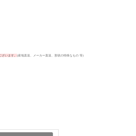
ございます。
(産地直送、メーカー直送、形状の特殊なもの 等)