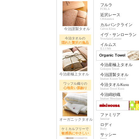
フルラ
FURLA
近沢レース
CHikazawa
カルバンクライン
今治謹製タオル
Calvin Klein
イヴ・サンローラン
今治タオルの
YvesSaintLaurent
隠れた贅沢の逸品
イルムス
ILLUMS
今治産極上タオル
Gokujou Towel
今治産極上タオル
今治謹製タオル
Imabari Kinsei Towel
ワッフル織りの
今治タオルKusu
心地良い肌触り
Imabari Towel Kusu
今治綿紗織
Imabari Menshaori
ファミリア
オーガニックタオル
familiar
ロディ
ケミカルフリーで
Rody
敏感肌にやさしい
サッシー
Sassy