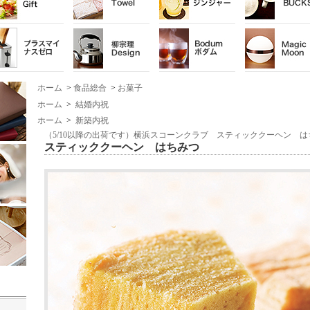
ホーム
>
食品総合
>
お菓子
ホーム
>
結婚内祝
ホーム
>
新築内祝
（5/10以降の出荷です）横浜スコーンクラブ スティッククーヘン は
スティッククーヘン はちみつ