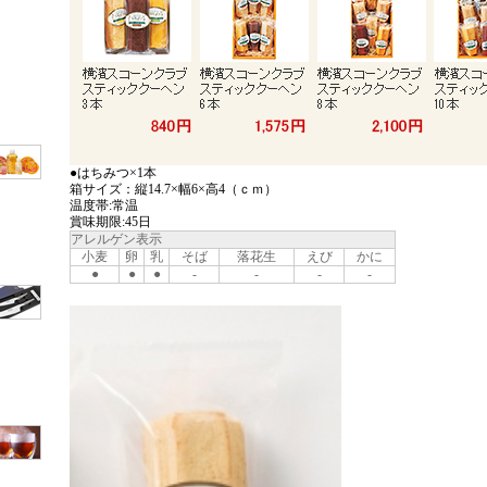
●はちみつ×1本
箱サイズ：縦14.7×幅6×高4（ｃｍ）
温度帯:常温
賞味期限:45日
アレルゲン表示
小麦
卵
乳
そば
落花生
えび
かに
●
●
●
-
-
-
-