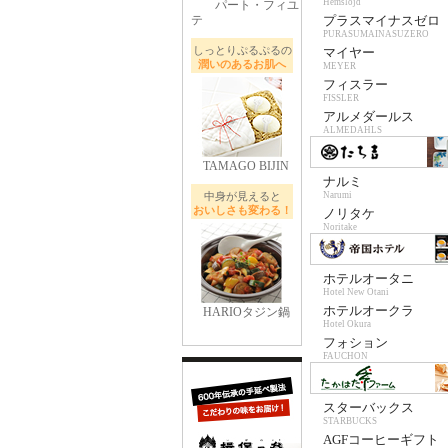
Hemslojd
パート・フィユ
テ
プラスマイナスゼロ
PURASUMAINASUZERO
しっとりぷるぷるの
マイヤー
潤いのあるお肌へ
MEYER
フィスラー
FISSLER
アルメダールス
ALMEDAHLS
TAMAGO BIJIN
ナルミ
中身が見えると
Narumi
おいしさも変わる！
ノリタケ
Noritake
ホテルオータニ
Hotel New Otani
ホテルオークラ
HARIOタジン鍋
Hotel Okura
フォション
FAUCHON
スターバックス
STARBUCKS
AGFコーヒーギフト