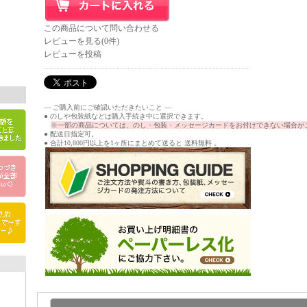
この商品について問い合わせる
レビューを見る(0件)
レビューを投稿
― ご購入前にご確認いただきたいこと ―
● のしや包装紙などは購入手続き中に選択できます。
※一部の商品については、のし・包装・メッセージカードをお付けできない場合が
● 配送日指定可。
● 合計10,800円以上を1ヶ所にまとめて送ると 送料無料 。