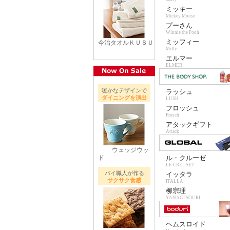
ミッキー
Mickey Mouse
プーさん
Winnie the Pooh
ミッフィー
今治タオルＫＵＳＵ
Miffy
エルマー
ELMER
暖かなデザインで
ラッシュ
ダイニングを演出
LUSH
フロッシュ
Frosch
アタックギフト
Attack
ウェッジウッ
ド
ル・クルーゼ
LE CREUSET
パイ職人が作る
イッタラ
サクサク食感
ITALLA
柳宗理
YANAGI SOURI
ヘムスロイド