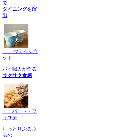
で
ダイニングを演
出
ウェッジウ
ッド
パイ職人が作る
サクサク食感
パート・フ
ィユテ
しっとりぷるぷ
るの