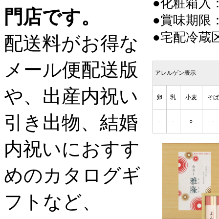
●化粧箱入：18
門店です。
●賞味期限：
●宅配冷蔵
配送料がお得な
メール便配送版
アレルゲン表示
や、出産内祝い
卵
乳
小麦
そば
引き出物、結婚
-
-
○
-
内祝いにおすす
めのカタログギ
フトなど、