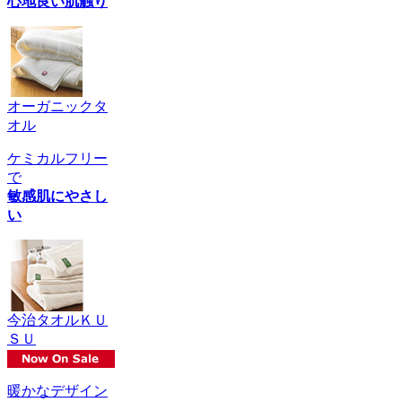
心地良い肌触り
オーガニックタ
オル
ケミカルフリー
で
敏感肌にやさし
い
今治タオルＫＵ
ＳＵ
暖かなデザイン