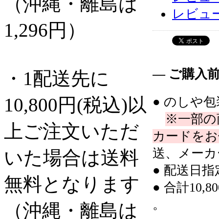
（沖縄・離島は
レビュ
1,296円）
― ご購入
・1配送先に
10,800円(税込)以
● のしや
※一部の
上ご注文いただ
カードをお
送、メーカ
いた場合は送料
● 配送日
無料となります
● 合計10
。
（沖縄・離島は