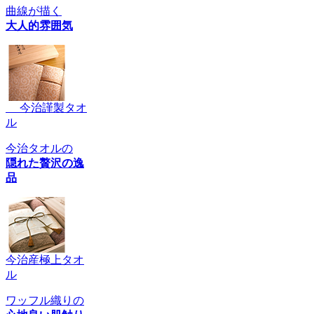
曲線が描く
大人的雰囲気
今治謹製タオ
ル
今治タオルの
隠れた贅沢の逸
品
今治産極上タオ
ル
ワッフル織りの