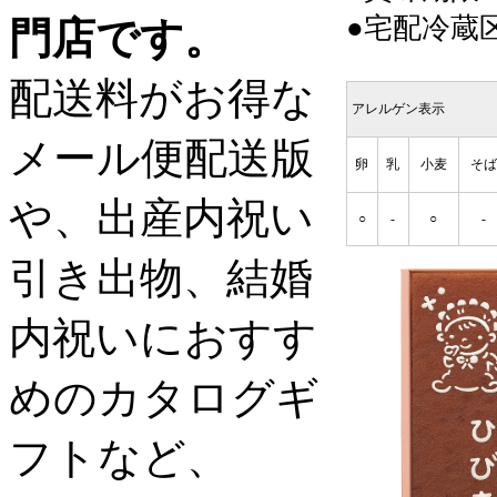
●宅配冷蔵
門店です。
配送料がお得な
アレルゲン表示
メール便配送版
卵
乳
小麦
そば
や、出産内祝い
○
-
○
-
引き出物、結婚
内祝いにおすす
めのカタログギ
フトなど、