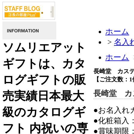
ホーム
>
名入
ソムリエアット
ホーム
ギフトは、カタ
長崎堂 カス
ログギフトの販
【ご注文数：1
長崎堂 カ
売実績日本最大
級のカタログギ
●お名入れ
●化粧箱入：11
フト 内祝いの専
●賞味期限