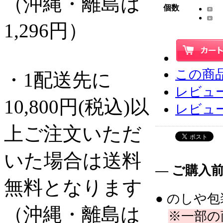
（沖縄・離島は
個数
1,296円）
この商
・1配送先に
レビュー
10,800円(税込)以
レビュ
上ご注文いただ
いた場合は送料
― ご購入
無料となります
● のしや
（沖縄・離島は
※一部の