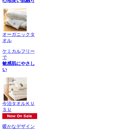
心地良い肌触り
オーガニックタ
オル
ケミカルフリー
で
敏感肌にやさし
い
今治タオルＫＵ
ＳＵ
暖かなデザイン