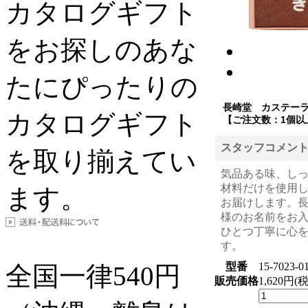
カタログギフト
をお探しのあな
たにぴったりの
長崎堂 カステー
カタログギフト
【ご注文数：1個以
スタッフコメン
を取り揃えてい
気品ある味、し
材料だけを使用
ます。
お届けします。
様のお名前をお
ひとつ丁寧に心
す。
型番
15-7023-0
全国一律
540
円
販売価格
1,620円(