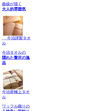
曲線が描く
大人的雰囲気
今治謹製タオ
ル
今治タオルの
隠れた贅沢の逸
品
今治産極上タオ
ル
ワッフル織りの