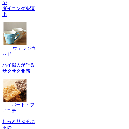
で
ダイニングを演
出
ウェッジウ
ッド
パイ職人が作る
サクサク食感
パート・フ
ィユテ
しっとりぷるぷ
るの