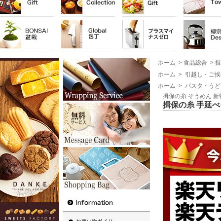
ホーム
>
食品総合
>
揖
ホーム
>
引越し・ご挨
ホーム
>
パスタ・うど
揖保の糸 そうめん 新
揖保の糸 手延