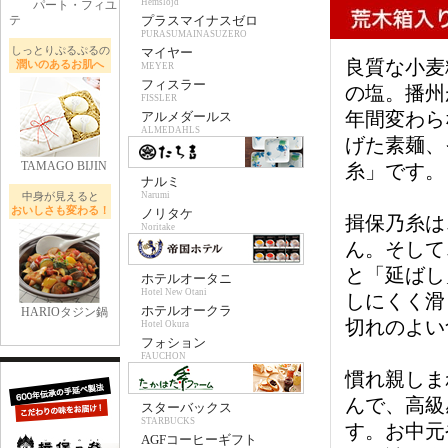
Hemslojd
パート・フィユ
テ
プラスマイナスゼロ
PURASUMAINASUZERO
しっとりぷるぷるの
マイヤー
良質な小麦
潤いのあるお肌へ
MEYER
フィスラー
の塩。播州
FISSLER
年間変わら
アルメダールス
ALMEDAHLS
げた素麺、
TAMAGO BIJIN
糸」です。
ナルミ
中身が見えると
Narumi
おいしさも変わる！
ノリタケ
揖保乃糸は
Noritake
ん。そして
と「延ばし
ホテルオータニ
Hotel New Otani
しにくく滑
ホテルオークラ
HARIOタジン鍋
切れのよい
Hotel Okura
フォション
FAUCHON
慣れ親しま
んで、高級
スターバックス
STARBUCKS
す。お中元
AGFコーヒーギフト