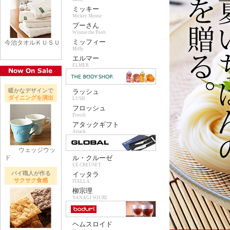
ミッキー
Mickey Mouse
プーさん
Winnie the Pooh
ミッフィー
今治タオルＫＵＳＵ
Miffy
エルマー
ELMER
暖かなデザインで
ラッシュ
ダイニングを演出
LUSH
フロッシュ
Frosch
アタックギフト
Attack
ウェッジウッ
ド
ル・クルーゼ
LE CREUSET
パイ職人が作る
イッタラ
サクサク食感
ITALLA
柳宗理
YANAGI SOURI
ヘムスロイド