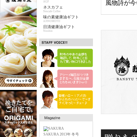
風物詩が今
AGF
ネスカフェ
Nescafe Coffee
味の素健康油ギフト
AJINOMOTO
日清健康油ギフト
Nisshin
SAKURA 2013年 冬号