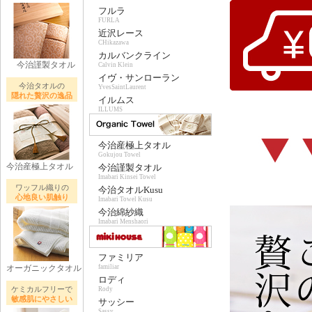
フルラ
FURLA
近沢レース
CHikazawa
カルバンクライン
今治謹製タオル
Calvin Klein
イヴ・サンローラン
今治タオルの
YvesSaintLaurent
隠れた贅沢の逸品
イルムス
ILLUMS
今治産極上タオル
Gokujou Towel
今治産極上タオル
今治謹製タオル
Imabari Kinsei Towel
ワッフル織りの
今治タオルKusu
心地良い肌触り
Imabari Towel Kusu
今治綿紗織
Imabari Menshaori
ファミリア
オーガニックタオル
familiar
ロディ
ケミカルフリーで
Rody
敏感肌にやさしい
サッシー
Sassy