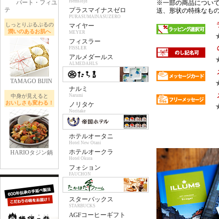
Hemslojd
パート・フィユ
※一部の商品について
テ
プラスマイナスゼロ
送、形状の特殊なもの 
PURASUMAINASUZERO
しっとりぷるぷるの
マイヤー
潤いのあるお肌へ
MEYER
フィスラー
FISSLER
アルメダールス
ALMEDAHLS
TAMAGO BIJIN
ナルミ
中身が見えると
Narumi
おいしさも変わる！
ノリタケ
Noritake
ホテルオータニ
Hotel New Otani
ホテルオークラ
HARIOタジン鍋
Hotel Okura
フォション
FAUCHON
スターバックス
STARBUCKS
AGFコーヒーギフト