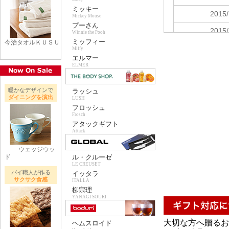
ミッキー
Mickey Mouse
プーさん
Winnie the Pooh
ミッフィー
今治タオルＫＵＳＵ
Miffy
エルマー
ELMER
暖かなデザインで
ラッシュ
ダイニングを演出
LUSH
フロッシュ
Frosch
アタックギフト
Attack
ウェッジウッ
ド
ル・クルーゼ
LE CREUSET
パイ職人が作る
イッタラ
サクサク食感
ITALLA
柳宗理
YANAGI SOURI
大切な方へ贈るお
ヘムスロイド