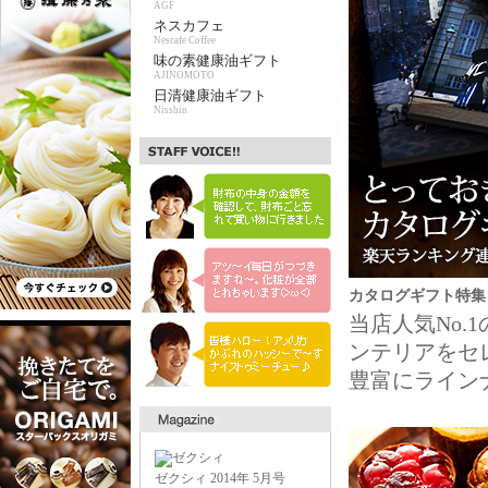
AGF
ネスカフェ
Nescafe Coffee
味の素健康油ギフト
AJINOMOTO
日清健康油ギフト
Nisshin
カタログギフト特集
当店人気No
ンテリアをセ
豊富にライン
ゼクシィ 2014年 5月号