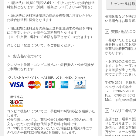
・1配送先に10,800円(税込)以上ご注文いただいた場合は送
キャンセルは原
料無料となります（沖縄・離島は1,296円より540円引き）
・1配送先に送料別途請求の商品を複数個ご注文いただい
長期休暇などを挟む
た場合は送料1個分となります
いる場合はお取り置
・1配送先に送料込みの商品と送料別途請求の商品を同時
にご注文いただいた場合は送料無料となります
（※ご注文後、弊社にて金額を修正させていただきます）
・発送いたしました
任を持ちましてお取
詳しくは「
配送について
」をご参照ください
※商品到着後7日以
があります。
・お客様のご都合に
クレジット決済・コンビニ後払い・銀行振込・代金引換が
ます。また、一度ご
ご利用になれます
より破損が生じた商
のでご了承ください
〒679-2304 兵庫
ベルヴィ株式会社
Tel. 0790-27-86
Fax. 0790-27-0072
Mail.
gift_town@gif
コンビニ後払いについては、手数料216円(税込)を頂戴いた
します。
当店では、通常２営
代金引換については、商品代金21,600円以上(税込)のご注
りしております。 
文をいただいた場合は代引き手数料は無料です。
返信も、通常２営業
21,599円までのご注文をいただいた場合はお届先1件につ
万が一、メールが届
き代引き手数料324円(税込)を頂戴いたします。