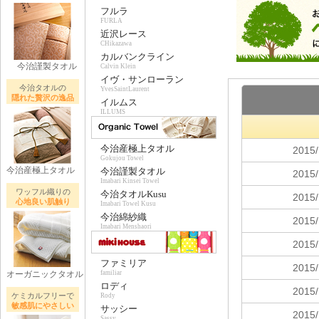
フルラ
FURLA
近沢レース
CHikazawa
カルバンクライン
今治謹製タオル
Calvin Klein
イヴ・サンローラン
今治タオルの
YvesSaintLaurent
隠れた贅沢の逸品
イルムス
ILLUMS
今治産極上タオル
Gokujou Towel
今治産極上タオル
今治謹製タオル
Imabari Kinsei Towel
ワッフル織りの
今治タオルKusu
心地良い肌触り
Imabari Towel Kusu
今治綿紗織
Imabari Menshaori
ファミリア
オーガニックタオル
familiar
ロディ
ケミカルフリーで
Rody
敏感肌にやさしい
サッシー
Sassy