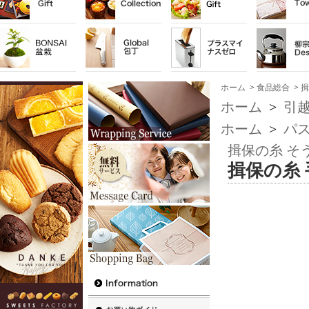
ホーム
>
食品総合
>
揖
ホーム
>
引越
ホーム
>
パス
揖保の糸 そ
揖保の糸